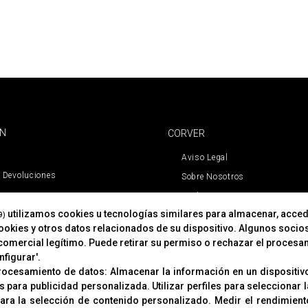
ÓN
CORVER
Aviso Legal
 Devoluciones
Sobre Nosotros
Cookies
utilizamos cookies u tecnologías similares para almacenar, acced
Política De Privacidad
9)
cookies y otros datos relacionados de su dispositivo. Algunos socio
comercial legítimo. Puede retirar su permiso o rechazar el procesa
figurar'.
procesamiento de datos:
Almacenar la información en un dispositivo
es para publicidad personalizada
.
Utilizar perfiles para seleccionar
para la selección de contenido personalizado
.
Medir el rendimient