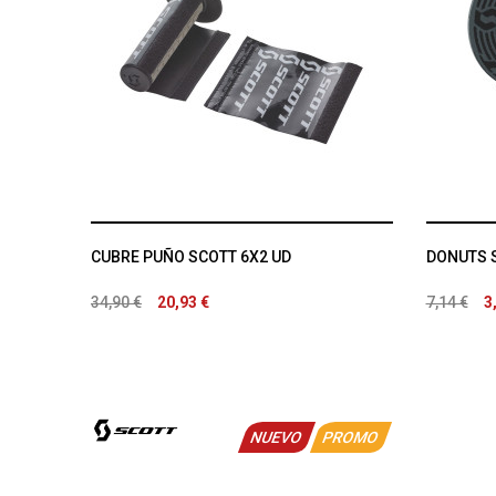
CUBRE PUÑO SCOTT 6X2 UD
DONUTS S
34,90 €
20,93 €
7,14 €
3
NUEVO
PROMO