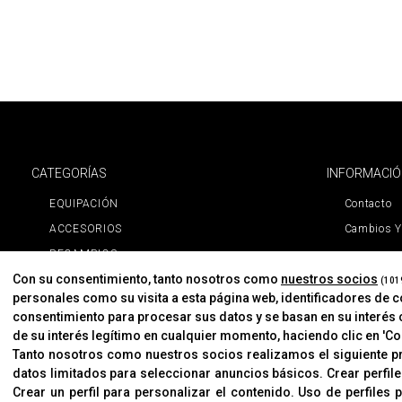
CATEGORÍAS
INFORMACI
EQUIPACIÓN
Contacto
ACCESORIOS
Cambios Y
RECAMBIOS
Con su consentimiento, tanto nosotros como
nuestros socios
PROMOCIONES
(101
personales como su visita a esta página web, identificadores de 
NOVEDADES
consentimiento para procesar sus datos y se basan en su interés 
MARCAS
de su interés legítimo en cualquier momento, haciendo clic en 'Con
Tanto nosotros como nuestros socios realizamos el siguiente 
MARCAS
datos limitados para seleccionar anuncios básicos
.
Crear perfil
Crear un perfil para personalizar el contenido
.
Uso de perfiles 