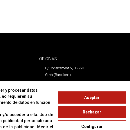
OFICINAS
C/ Coneixement 5, 08850
Gavà (Barcelona)
CONTACTO
er y procesar datos
s no requieren su
Aceptar
T. (+34) 93 638 38 60
miento de datos en función
Email:
corver@corver.es
Rechazar
www.corver.es
 y/o acceder a ella
.
Uso de
 la publicidad personalizada
.
Configurar
o de la publicidad
.
Medir el