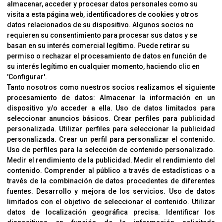
almacenar, acceder y procesar datos personales como su
INFORMACIÓN
visita a esta página web, identificadores de cookies y otros
Contacto
datos relacionados de su dispositivo. Algunos socios no
requieren su consentimiento para procesar sus datos y se
Cambios Y Devoluciones
basan en su interés comercial legítimo. Puede retirar su
permiso o rechazar el procesamiento de datos en función de
su interés legítimo en cualquier momento, haciendo clic en
CORVER
'Configurar'.
Aviso Legal
Tanto nosotros como nuestros socios realizamos el siguiente
procesamiento de datos:
Almacenar la información en un
Sobre Nosotros
dispositivo y/o acceder a ella
.
Uso de datos limitados para
Cookies
seleccionar anuncios básicos
.
Crear perfiles para publicidad
Política De Privacidad
personalizada
.
Utilizar perfiles para seleccionar la publicidad
personalizada
.
Crear un perfil para personalizar el contenido
.
Uso de perfiles para la selección de contenido personalizado
.
Medir el rendimiento de la publicidad
.
Medir el rendimiento del
OFICINAS
contenido
.
Comprender al público a través de estadísticas o a
C/ Coneixement 5, 08850
través de la combinación de datos procedentes de diferentes
Gavà (Barcelona)
fuentes
.
Desarrollo y mejora de los servicios
.
Uso de datos
limitados con el objetivo de seleccionar el contenido
.
Utilizar
datos de localización geográfica precisa
.
Identificar los
CONTACTO