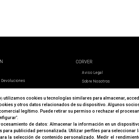
ÓN
CORVER
Aviso Legal
 Devoluciones
Sobre Nosotros
Cookies
utilizamos cookies u tecnologías similares para almacenar, acced
Política De Privacidad
9)
cookies y otros datos relacionados de su dispositivo. Algunos socio
comercial legítimo. Puede retirar su permiso o rechazar el procesa
figurar'.
procesamiento de datos:
Almacenar la información en un dispositivo
es para publicidad personalizada
.
Utilizar perfiles para seleccionar
para la selección de contenido personalizado
.
Medir el rendimient