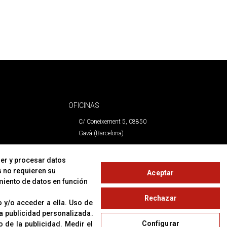
OFICINAS
C/ Coneixement 5, 08850
Gavà (Barcelona)
CONTACTO
er y procesar datos
s no requieren su
Aceptar
T. (+34) 93 638 38 60
miento de datos en función
Email:
corver@corver.es
Rechazar
www.corver.es
 y/o acceder a ella
.
Uso de
 la publicidad personalizada
.
Configurar
o de la publicidad
.
Medir el