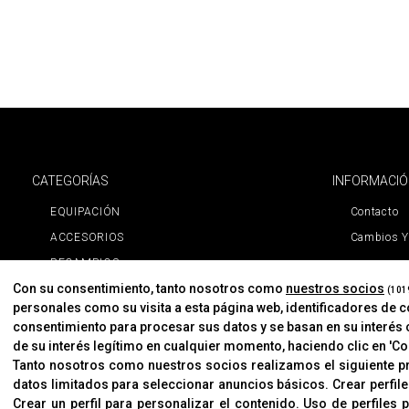
CATEGORÍAS
INFORMACI
EQUIPACIÓN
Contacto
ACCESORIOS
Cambios Y
RECAMBIOS
Con su consentimiento, tanto nosotros como
nuestros socios
PROMOCIONES
(101
personales como su visita a esta página web, identificadores de 
NOVEDADES
consentimiento para procesar sus datos y se basan en su interés 
MARCAS
de su interés legítimo en cualquier momento, haciendo clic en 'Con
Tanto nosotros como nuestros socios realizamos el siguiente 
MARCAS
datos limitados para seleccionar anuncios básicos
.
Crear perfil
Crear un perfil para personalizar el contenido
.
Uso de perfiles 