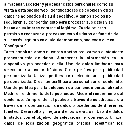
almacenar, acceder y procesar datos personales como su
INFORMACIÓN
visita a esta página web, identificadores de cookies y otros
Contacto
datos relacionados de su dispositivo. Algunos socios no
requieren su consentimiento para procesar sus datos y se
Cambios Y Devoluciones
basan en su interés comercial legítimo. Puede retirar su
permiso o rechazar el procesamiento de datos en función de
su interés legítimo en cualquier momento, haciendo clic en
CORVER
'Configurar'.
Aviso Legal
Tanto nosotros como nuestros socios realizamos el siguiente
procesamiento de datos:
Almacenar la información en un
Sobre Nosotros
dispositivo y/o acceder a ella
.
Uso de datos limitados para
Cookies
seleccionar anuncios básicos
.
Crear perfiles para publicidad
Política De Privacidad
personalizada
.
Utilizar perfiles para seleccionar la publicidad
personalizada
.
Crear un perfil para personalizar el contenido
.
Uso de perfiles para la selección de contenido personalizado
.
Medir el rendimiento de la publicidad
.
Medir el rendimiento del
OFICINAS
contenido
.
Comprender al público a través de estadísticas o a
C/ Coneixement 5, 08850
través de la combinación de datos procedentes de diferentes
Gavà (Barcelona)
fuentes
.
Desarrollo y mejora de los servicios
.
Uso de datos
limitados con el objetivo de seleccionar el contenido
.
Utilizar
datos de localización geográfica precisa
.
Identificar los
CONTACTO