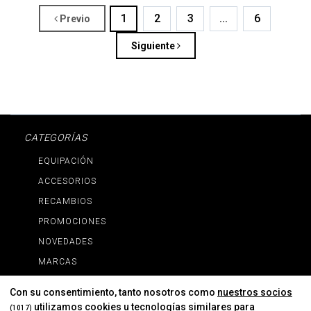
1
2
3
...
6
Previo
Siguiente
CATEGORÍAS
EQUIPACIÓN
ACCESORIOS
RECAMBIOS
PROMOCIONES
NOVEDADES
MARCAS
MARCAS
Con su consentimiento, tanto nosotros como
nuestros socios
utilizamos cookies u tecnologías similares para
(1017)