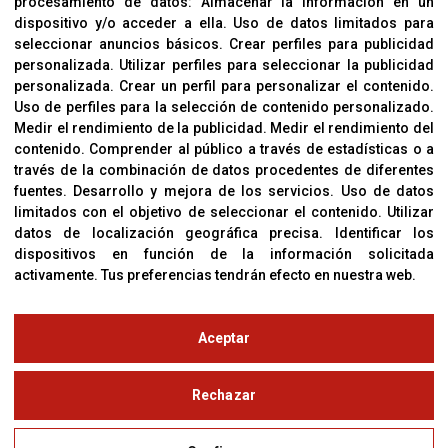
procesamiento de datos:
Almacenar la información en un
Sobre Nosotros
dispositivo y/o acceder a ella
.
Uso de datos limitados para
Cookies
seleccionar anuncios básicos
.
Crear perfiles para publicidad
Política De Privacidad
personalizada
.
Utilizar perfiles para seleccionar la publicidad
personalizada
.
Crear un perfil para personalizar el contenido
.
Uso de perfiles para la selección de contenido personalizado
.
Medir el rendimiento de la publicidad
.
Medir el rendimiento del
OFICINAS
contenido
.
Comprender al público a través de estadísticas o a
C/ Coneixement 5, 08850
través de la combinación de datos procedentes de diferentes
Gavà (Barcelona)
fuentes
.
Desarrollo y mejora de los servicios
.
Uso de datos
limitados con el objetivo de seleccionar el contenido
.
Utilizar
datos de localización geográfica precisa
.
Identificar los
CONTACTO
dispositivos en función de la información solicitada
T. (+34) 93 638 38 60
activamente
.
Tus preferencias tendrán efecto en nuestra web.
Email:
corver@corver.es
www.corver.es
Aceptar
© Copyright 2019
Rechazar
Aviso Legal