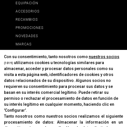
EQUIPACIÓN
ACCESORIOS
RECAMBIOS
PROMOCIONES
NOVEDADES
MARCAS
MARCAS
Con su consentimiento, tanto nosotros como
nuestros socios
utilizamos cookies u tecnologías similares para
(1019)
almacenar, acceder y procesar datos personales como su
INFORMACIÓN
visita a esta página web, identificadores de cookies y otros
Contacto
datos relacionados de su dispositivo. Algunos socios no
requieren su consentimiento para procesar sus datos y se
Cambios Y Devoluciones
basan en su interés comercial legítimo. Puede retirar su
permiso o rechazar el procesamiento de datos en función de
su interés legítimo en cualquier momento, haciendo clic en
CORVER
'Configurar'.
Aviso Legal
Tanto nosotros como nuestros socios realizamos el siguiente
procesamiento de datos:
Almacenar la información en un
Sobre Nosotros