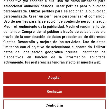
dispositivo y/o acceder a ella
.
Uso de datos limitados para
Cookies
seleccionar anuncios básicos
.
Crear perfiles para publicidad
Política De Privacidad
personalizada
.
Utilizar perfiles para seleccionar la publicidad
personalizada
.
Crear un perfil para personalizar el contenido
.
Uso de perfiles para la selección de contenido personalizado
.
Medir el rendimiento de la publicidad
.
Medir el rendimiento del
OFICINAS
contenido
.
Comprender al público a través de estadísticas o a
C/ Coneixement 5, 08850
través de la combinación de datos procedentes de diferentes
Gavà (Barcelona)
fuentes
.
Desarrollo y mejora de los servicios
.
Uso de datos
limitados con el objetivo de seleccionar el contenido
.
Utilizar
datos de localización geográfica precisa
.
Identificar los
CONTACTO
dispositivos en función de la información solicitada
T. (+34) 93 638 38 60
activamente
.
Tus preferencias tendrán efecto en nuestra web.
Email:
corver@corver.es
www.corver.es
Aceptar
© Copyright 2019
Rechazar
Aviso Legal
Configurar
Política de Privacidad y Cookies