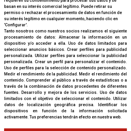
requieren su consentimiento para procesar sus datos y se
Cambios Y Devoluciones
basan en su interés comercial legítimo. Puede retirar su
permiso o rechazar el procesamiento de datos en función de
su interés legítimo en cualquier momento, haciendo clic en
CORVER
'Configurar'.
Aviso Legal
Tanto nosotros como nuestros socios realizamos el siguiente
procesamiento de datos:
Almacenar la información en un
Sobre Nosotros
dispositivo y/o acceder a ella
.
Uso de datos limitados para
Cookies
seleccionar anuncios básicos
.
Crear perfiles para publicidad
Política De Privacidad
personalizada
.
Utilizar perfiles para seleccionar la publicidad
personalizada
.
Crear un perfil para personalizar el contenido
.
Uso de perfiles para la selección de contenido personalizado
.
Medir el rendimiento de la publicidad
.
Medir el rendimiento del
OFICINAS
contenido
.
Comprender al público a través de estadísticas o a
C/ Coneixement 5, 08850
través de la combinación de datos procedentes de diferentes
Gavà (Barcelona)
fuentes
.
Desarrollo y mejora de los servicios
.
Uso de datos
limitados con el objetivo de seleccionar el contenido
.
Utilizar
datos de localización geográfica precisa
.
Identificar los
CONTACTO
dispositivos en función de la información solicitada
T. (+34) 93 638 38 60
activamente
.
Tus preferencias tendrán efecto en nuestra web.
Email:
corver@corver.es
www.corver.es