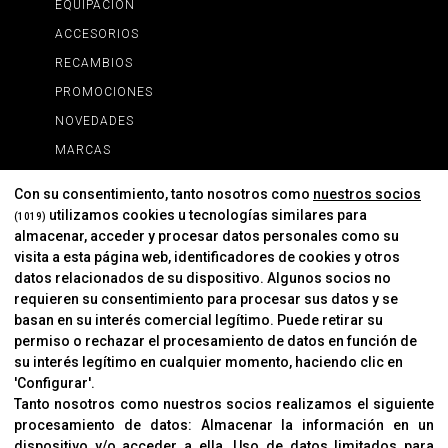
EQUIPACIÓN
ACCESORIOS
RECAMBIOS
PROMOCIONES
NOVEDADES
MARCAS
MARCAS
Con su consentimiento, tanto nosotros como
nuestros socios
utilizamos cookies u tecnologías similares para
(1019)
almacenar, acceder y procesar datos personales como su
INFORMACIÓN
visita a esta página web, identificadores de cookies y otros
Contacto
datos relacionados de su dispositivo. Algunos socios no
requieren su consentimiento para procesar sus datos y se
Cambios Y Devoluciones
basan en su interés comercial legítimo. Puede retirar su
permiso o rechazar el procesamiento de datos en función de
su interés legítimo en cualquier momento, haciendo clic en
CORVER
'Configurar'.
Aviso Legal
Tanto nosotros como nuestros socios realizamos el siguiente
procesamiento de datos:
Almacenar la información en un
Sobre Nosotros
dispositivo y/o acceder a ella
.
Uso de datos limitados para