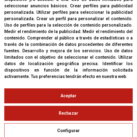
Cookies
seleccionar anuncios básicos
.
Crear perfiles para publicidad
Política De Privacidad
personalizada
.
Utilizar perfiles para seleccionar la publicidad
personalizada
.
Crear un perfil para personalizar el contenido
.
Uso de perfiles para la selección de contenido personalizado
.
Medir el rendimiento de la publicidad
.
Medir el rendimiento del
OFICINAS
contenido
.
Comprender al público a través de estadísticas o a
C/ Coneixement 5, 08850
través de la combinación de datos procedentes de diferentes
Gavà (Barcelona)
fuentes
.
Desarrollo y mejora de los servicios
.
Uso de datos
limitados con el objetivo de seleccionar el contenido
.
Utilizar
datos de localización geográfica precisa
.
Identificar los
CONTACTO
dispositivos en función de la información solicitada
T. (+34) 93 638 38 60
activamente
.
Tus preferencias tendrán efecto en nuestra web.
Email:
corver@corver.es
www.corver.es
Aceptar
© Copyright 2019
Rechazar
Aviso Legal
Configurar
Política de Privacidad y Cookies