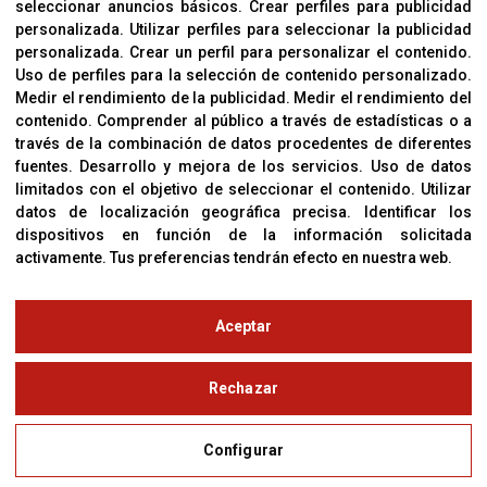
seleccionar anuncios básicos
.
Crear perfiles para publicidad
Política De Privacidad
personalizada
.
Utilizar perfiles para seleccionar la publicidad
personalizada
.
Crear un perfil para personalizar el contenido
.
Uso de perfiles para la selección de contenido personalizado
.
Medir el rendimiento de la publicidad
.
Medir el rendimiento del
OFICINAS
contenido
.
Comprender al público a través de estadísticas o a
C/ Coneixement 5, 08850
través de la combinación de datos procedentes de diferentes
Gavà (Barcelona)
fuentes
.
Desarrollo y mejora de los servicios
.
Uso de datos
limitados con el objetivo de seleccionar el contenido
.
Utilizar
datos de localización geográfica precisa
.
Identificar los
CONTACTO
dispositivos en función de la información solicitada
T. (+34) 93 638 38 60
activamente
.
Tus preferencias tendrán efecto en nuestra web.
Email:
corver@corver.es
www.corver.es
Aceptar
© Copyright 2019
Rechazar
Aviso Legal
Configurar
Política de Privacidad y Cookies