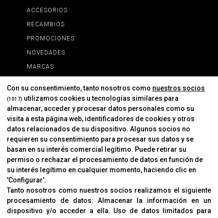
ACCESORIOS
RECAMBIOS
PROMOCIONES
NOVEDADES
MARCAS
MARCAS
Con su consentimiento, tanto nosotros como
nuestros socios
utilizamos cookies u tecnologías similares para
(1017)
almacenar, acceder y procesar datos personales como su
INFORMACIÓN
visita a esta página web, identificadores de cookies y otros
Contacto
datos relacionados de su dispositivo. Algunos socios no
requieren su consentimiento para procesar sus datos y se
Cambios Y Devoluciones
basan en su interés comercial legítimo. Puede retirar su
permiso o rechazar el procesamiento de datos en función de
su interés legítimo en cualquier momento, haciendo clic en
CORVER
'Configurar'.
Aviso Legal
Tanto nosotros como nuestros socios realizamos el siguiente
procesamiento de datos:
Almacenar la información en un
Sobre Nosotros
dispositivo y/o acceder a ella
.
Uso de datos limitados para
Cookies