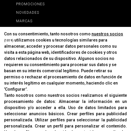
PROMOCIONES
NOVEDADES
MARCAS
MARCAS
Con su consentimiento, tanto nosotros como
nuestros socios
utilizamos cookies u tecnologías similares para
(1019)
almacenar, acceder y procesar datos personales como su
INFORMACIÓN
visita a esta página web, identificadores de cookies y otros
Contacto
datos relacionados de su dispositivo. Algunos socios no
requieren su consentimiento para procesar sus datos y se
Cambios Y Devoluciones
basan en su interés comercial legítimo. Puede retirar su
permiso o rechazar el procesamiento de datos en función de
su interés legítimo en cualquier momento, haciendo clic en
CORVER
'Configurar'.
Aviso Legal
Tanto nosotros como nuestros socios realizamos el siguiente
procesamiento de datos:
Almacenar la información en un
Sobre Nosotros
dispositivo y/o acceder a ella
.
Uso de datos limitados para
Cookies
seleccionar anuncios básicos
.
Crear perfiles para publicidad
Política De Privacidad
personalizada
.
Utilizar perfiles para seleccionar la publicidad
personalizada
.
Crear un perfil para personalizar el contenido
.