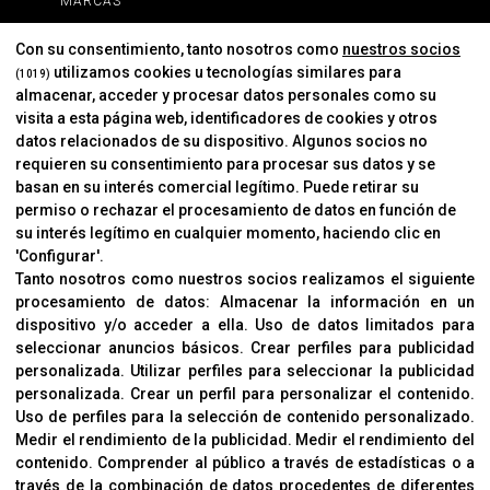
MARCAS
MARCAS
Con su consentimiento, tanto nosotros como
nuestros socios
utilizamos cookies u tecnologías similares para
(1019)
almacenar, acceder y procesar datos personales como su
INFORMACIÓN
visita a esta página web, identificadores de cookies y otros
Contacto
datos relacionados de su dispositivo. Algunos socios no
requieren su consentimiento para procesar sus datos y se
Cambios Y Devoluciones
basan en su interés comercial legítimo. Puede retirar su
permiso o rechazar el procesamiento de datos en función de
su interés legítimo en cualquier momento, haciendo clic en
CORVER
'Configurar'.
Aviso Legal
Tanto nosotros como nuestros socios realizamos el siguiente
procesamiento de datos:
Almacenar la información en un
Sobre Nosotros
dispositivo y/o acceder a ella
.
Uso de datos limitados para
Cookies
seleccionar anuncios básicos
.
Crear perfiles para publicidad
Política De Privacidad
personalizada
.
Utilizar perfiles para seleccionar la publicidad
personalizada
.
Crear un perfil para personalizar el contenido
.
Uso de perfiles para la selección de contenido personalizado
.
Medir el rendimiento de la publicidad
.
Medir el rendimiento del
OFICINAS
contenido
.
Comprender al público a través de estadísticas o a
C/ Coneixement 5, 08850
través de la combinación de datos procedentes de diferentes