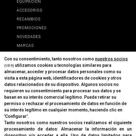
EQUIPACIÓN
ACCESORIOS
RECAMBIOS
PROMOCIONES
NOVEDADES
MARCAS
MARCAS
Con su consentimiento, tanto nosotros como
nuestros socios
utilizamos cookies u tecnologías similares para
(1019)
almacenar, acceder y procesar datos personales como su
INFORMACIÓN
visita a esta página web, identificadores de cookies y otros
Contacto
datos relacionados de su dispositivo. Algunos socios no
requieren su consentimiento para procesar sus datos y se
Cambios Y Devoluciones
basan en su interés comercial legítimo. Puede retirar su
permiso o rechazar el procesamiento de datos en función de
su interés legítimo en cualquier momento, haciendo clic en
CORVER
'Configurar'.
Aviso Legal
Tanto nosotros como nuestros socios realizamos el siguiente
procesamiento de datos:
Almacenar la información en un
Sobre Nosotros
dispositivo y/o acceder a ella
.
Uso de datos limitados para