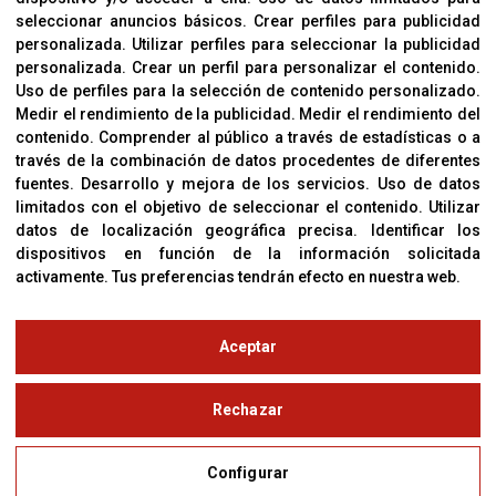
Cookies
seleccionar anuncios básicos
.
Crear perfiles para publicidad
Política De Privacidad
personalizada
.
Utilizar perfiles para seleccionar la publicidad
personalizada
.
Crear un perfil para personalizar el contenido
.
Uso de perfiles para la selección de contenido personalizado
.
Medir el rendimiento de la publicidad
.
Medir el rendimiento del
OFICINAS
contenido
.
Comprender al público a través de estadísticas o a
C/ Coneixement 5, 08850
través de la combinación de datos procedentes de diferentes
Gavà (Barcelona)
fuentes
.
Desarrollo y mejora de los servicios
.
Uso de datos
limitados con el objetivo de seleccionar el contenido
.
Utilizar
datos de localización geográfica precisa
.
Identificar los
CONTACTO
dispositivos en función de la información solicitada
T. (+34) 93 638 38 60
activamente
.
Tus preferencias tendrán efecto en nuestra web.
Email:
corver@corver.es
www.corver.es
Aceptar
© Copyright 2019
Rechazar
Aviso Legal
Configurar
Política de Privacidad y Cookies