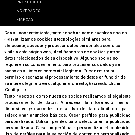
PROMOCIONES
NOVEDADES
MARCAS
MARCAS
Con su consentimiento, tanto nosotros como
nuestros socios
utilizamos cookies u tecnologías similares para
(1019)
almacenar, acceder y procesar datos personales como su
INFORMACIÓN
visita a esta página web, identificadores de cookies y otros
Contacto
datos relacionados de su dispositivo. Algunos socios no
requieren su consentimiento para procesar sus datos y se
Cambios Y Devoluciones
basan en su interés comercial legítimo. Puede retirar su
permiso o rechazar el procesamiento de datos en función de
su interés legítimo en cualquier momento, haciendo clic en
CORVER
'Configurar'.
Aviso Legal
Tanto nosotros como nuestros socios realizamos el siguiente
procesamiento de datos:
Almacenar la información en un
Sobre Nosotros
dispositivo y/o acceder a ella
.
Uso de datos limitados para
Cookies
seleccionar anuncios básicos
.
Crear perfiles para publicidad
Política De Privacidad
personalizada
.
Utilizar perfiles para seleccionar la publicidad
personalizada
.
Crear un perfil para personalizar el contenido
.
Uso de perfiles para la selección de contenido personalizado
.