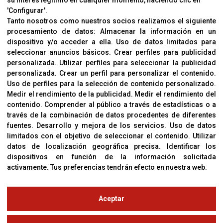
su interés legítimo en cualquier momento, haciendo clic en
CORVER
'Configurar'.
Aviso Legal
Tanto nosotros como nuestros socios realizamos el siguiente
procesamiento de datos:
Almacenar la información en un
Sobre Nosotros
dispositivo y/o acceder a ella
.
Uso de datos limitados para
Cookies
seleccionar anuncios básicos
.
Crear perfiles para publicidad
Política De Privacidad
personalizada
.
Utilizar perfiles para seleccionar la publicidad
personalizada
.
Crear un perfil para personalizar el contenido
.
Uso de perfiles para la selección de contenido personalizado
.
Medir el rendimiento de la publicidad
.
Medir el rendimiento del
OFICINAS
contenido
.
Comprender al público a través de estadísticas o a
C/ Coneixement 5, 08850
través de la combinación de datos procedentes de diferentes
Gavà (Barcelona)
fuentes
.
Desarrollo y mejora de los servicios
.
Uso de datos
limitados con el objetivo de seleccionar el contenido
.
Utilizar
datos de localización geográfica precisa
.
Identificar los
CONTACTO
dispositivos en función de la información solicitada
T. (+34) 93 638 38 60
activamente
.
Tus preferencias tendrán efecto en nuestra web.
Email:
corver@corver.es
www.corver.es
Aceptar