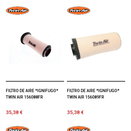
FILTRO DE AIRE *IGNIFUGO*
FILTRO DE AIRE *IGNIFUGO*
TWIN AIR 156088FR
TWIN AIR 156089FR
35,38 €
35,38 €