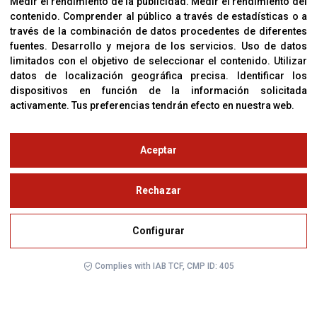
Sobre Nosotros
Medir el rendimiento de la publicidad
.
Medir el rendimiento del
contenido
.
Comprender al público a través de estadísticas o a
Cookies
través de la combinación de datos procedentes de diferentes
Política De Privacidad
fuentes
.
Desarrollo y mejora de los servicios
.
Uso de datos
limitados con el objetivo de seleccionar el contenido
.
Utilizar
datos de localización geográfica precisa
.
Identificar los
OFICINAS
dispositivos en función de la información solicitada
activamente
.
Tus preferencias tendrán efecto en nuestra web.
C/ Coneixement 5, 08850
Gavà (Barcelona)
Aceptar
CONTACTO
T. (+34) 93 638 38 60
Rechazar
Email:
corver@corver.es
www.corver.es
Configurar
Complies with IAB TCF, CMP ID: 405
© Copyright 2019
Aviso Legal