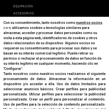
EQUIPACIÓN
ACCESORIOS
RECAMBIOS
Con su consentimiento, tanto nosotros como
nuestros socios
PROMOCIONES
utilizamos cookies u tecnologías similares para
(1019)
almacenar, acceder y procesar datos personales como su
NOVEDADES
visita a esta página web, identificadores de cookies y otros
MARCAS
datos relacionados de su dispositivo. Algunos socios no
requieren su consentimiento para procesar sus datos y se
MARCAS
basan en su interés comercial legítimo. Puede retirar su
permiso o rechazar el procesamiento de datos en función de
INFORMACIÓN
su interés legítimo en cualquier momento, haciendo clic en
'Configurar'.
Contacto
Tanto nosotros como nuestros socios realizamos el siguiente
Cambios Y Devoluciones
procesamiento de datos:
Almacenar la información en un
dispositivo y/o acceder a ella
.
Uso de datos limitados para
seleccionar anuncios básicos
.
Crear perfiles para publicidad
CORVER
personalizada
.
Utilizar perfiles para seleccionar la publicidad
personalizada
.
Crear un perfil para personalizar el contenido
.
Aviso Legal
Uso de perfiles para la selección de contenido personalizado
.