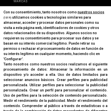
MARCAS
MARCAS
Con su consentimiento, tanto nosotros como
nuestros socios
utilizamos cookies u tecnologías similares para
(1019)
almacenar, acceder y procesar datos personales como su
INFORMACIÓN
visita a esta página web, identificadores de cookies y otros
Contacto
datos relacionados de su dispositivo. Algunos socios no
requieren su consentimiento para procesar sus datos y se
Cambios Y Devoluciones
basan en su interés comercial legítimo. Puede retirar su
permiso o rechazar el procesamiento de datos en función de
su interés legítimo en cualquier momento, haciendo clic en
CORVER
'Configurar'.
Aviso Legal
Tanto nosotros como nuestros socios realizamos el siguiente
procesamiento de datos:
Almacenar la información en un
Sobre Nosotros
dispositivo y/o acceder a ella
.
Uso de datos limitados para
Cookies
seleccionar anuncios básicos
.
Crear perfiles para publicidad
Política De Privacidad
personalizada
.
Utilizar perfiles para seleccionar la publicidad
personalizada
.
Crear un perfil para personalizar el contenido
.
Uso de perfiles para la selección de contenido personalizado
.
Medir el rendimiento de la publicidad
.
Medir el rendimiento del
OFICINAS
contenido
.
Comprender al público a través de estadísticas o a
C/ Coneixement 5, 08850