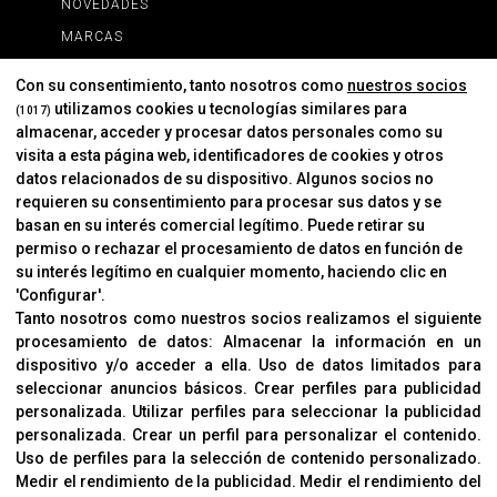
NOVEDADES
MARCAS
MARCAS
Con su consentimiento, tanto nosotros como
nuestros socios
utilizamos cookies u tecnologías similares para
(1017)
almacenar, acceder y procesar datos personales como su
INFORMACIÓN
visita a esta página web, identificadores de cookies y otros
Contacto
datos relacionados de su dispositivo. Algunos socios no
requieren su consentimiento para procesar sus datos y se
Cambios Y Devoluciones
basan en su interés comercial legítimo. Puede retirar su
permiso o rechazar el procesamiento de datos en función de
su interés legítimo en cualquier momento, haciendo clic en
CORVER
'Configurar'.
Aviso Legal
Tanto nosotros como nuestros socios realizamos el siguiente
procesamiento de datos:
Almacenar la información en un
Sobre Nosotros
dispositivo y/o acceder a ella
.
Uso de datos limitados para
Cookies
seleccionar anuncios básicos
.
Crear perfiles para publicidad
Política De Privacidad
personalizada
.
Utilizar perfiles para seleccionar la publicidad
personalizada
.
Crear un perfil para personalizar el contenido
.
Uso de perfiles para la selección de contenido personalizado
.
Medir el rendimiento de la publicidad
.
Medir el rendimiento del
OFICINAS