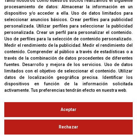
Tanto nosotros como nuestros socios realizamos el siguiente
procesamiento de datos:
Almacenar la información en un
Sobre Nosotros
dispositivo y/o acceder a ella
.
Uso de datos limitados para
Cookies
seleccionar anuncios básicos
.
Crear perfiles para publicidad
Política De Privacidad
personalizada
.
Utilizar perfiles para seleccionar la publicidad
personalizada
.
Crear un perfil para personalizar el contenido
.
Uso de perfiles para la selección de contenido personalizado
.
Medir el rendimiento de la publicidad
.
Medir el rendimiento del
OFICINAS
contenido
.
Comprender al público a través de estadísticas o a
C/ Coneixement 5, 08850
través de la combinación de datos procedentes de diferentes
Gavà (Barcelona)
fuentes
.
Desarrollo y mejora de los servicios
.
Uso de datos
limitados con el objetivo de seleccionar el contenido
.
Utilizar
datos de localización geográfica precisa
.
Identificar los
CONTACTO
dispositivos en función de la información solicitada
T. (+34) 93 638 38 60
activamente
.
Tus preferencias tendrán efecto en nuestra web.
Email:
corver@corver.es
www.corver.es
Aceptar
© Copyright 2019
Rechazar