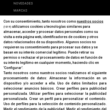
NOVEDADES
MARCAS
MARCAS
Con su consentimiento, tanto nosotros como
nuestros socios
utilizamos cookies u tecnologías similares para
(1019)
almacenar, acceder y procesar datos personales como su
INFORMACIÓN
visita a esta página web, identificadores de cookies y otros
Contacto
datos relacionados de su dispositivo. Algunos socios no
requieren su consentimiento para procesar sus datos y se
Cambios Y Devoluciones
basan en su interés comercial legítimo. Puede retirar su
permiso o rechazar el procesamiento de datos en función de
su interés legítimo en cualquier momento, haciendo clic en
CORVER
'Configurar'.
Aviso Legal
Tanto nosotros como nuestros socios realizamos el siguiente
procesamiento de datos:
Almacenar la información en un
Sobre Nosotros
dispositivo y/o acceder a ella
.
Uso de datos limitados para
Cookies
seleccionar anuncios básicos
.
Crear perfiles para publicidad
Política De Privacidad
personalizada
.
Utilizar perfiles para seleccionar la publicidad
personalizada
.
Crear un perfil para personalizar el contenido
.
Uso de perfiles para la selección de contenido personalizado
.
Medir el rendimiento de la publicidad
.
Medir el rendimiento del
OFICINAS