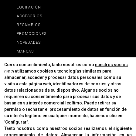
EQUIPACIÓN
ACCESORIOS
RECAMBIOS
PROMOCIONES
NOVEDADES
MARCAS
MARCAS
Con su consentimiento, tanto nosotros como
nuestros socios
utilizamos cookies u tecnologías similares para
(1017)
almacenar, acceder y procesar datos personales como su
INFORMACIÓN
visita a esta página web, identificadores de cookies y otros
Contacto
datos relacionados de su dispositivo. Algunos socios no
requieren su consentimiento para procesar sus datos y se
Cambios Y Devoluciones
basan en su interés comercial legítimo. Puede retirar su
permiso o rechazar el procesamiento de datos en función de
su interés legítimo en cualquier momento, haciendo clic en
CORVER
'Configurar'.
Aviso Legal
Tanto nosotros como nuestros socios realizamos el siguiente
procesamiento de datos:
Almacenar la información en un
Sobre Nosotros