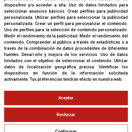
dispositivo y/o acceder a ella
.
Uso de datos limitados para
Cookies
seleccionar anuncios básicos
.
Crear perfiles para publicidad
Política De Privacidad
personalizada
.
Utilizar perfiles para seleccionar la publicidad
personalizada
.
Crear un perfil para personalizar el contenido
.
Uso de perfiles para la selección de contenido personalizado
.
Medir el rendimiento de la publicidad
.
Medir el rendimiento del
OFICINAS
contenido
.
Comprender al público a través de estadísticas o a
C/ Coneixement 5, 08850
través de la combinación de datos procedentes de diferentes
Gavà (Barcelona)
fuentes
.
Desarrollo y mejora de los servicios
.
Uso de datos
limitados con el objetivo de seleccionar el contenido
.
Utilizar
datos de localización geográfica precisa
.
Identificar los
CONTACTO
dispositivos en función de la información solicitada
T. (+34) 93 638 38 60
activamente
.
Tus preferencias tendrán efecto en nuestra web.
Email:
corver@corver.es
www.corver.es
Aceptar
© Copyright 2019
Rechazar
Aviso Legal
Configurar