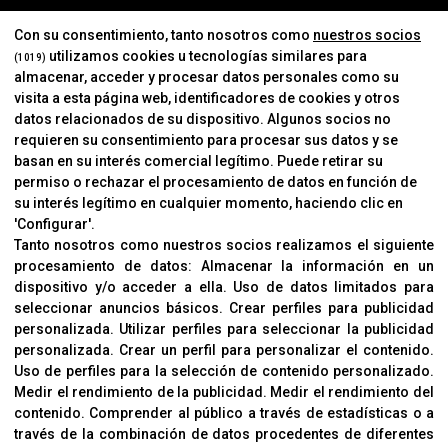
MARCAS
Con su consentimiento, tanto nosotros como
nuestros socios
utilizamos cookies u tecnologías similares para
(1019)
almacenar, acceder y procesar datos personales como su
INFORMACIÓN
visita a esta página web, identificadores de cookies y otros
Contacto
datos relacionados de su dispositivo. Algunos socios no
requieren su consentimiento para procesar sus datos y se
Cambios Y Devoluciones
basan en su interés comercial legítimo. Puede retirar su
permiso o rechazar el procesamiento de datos en función de
su interés legítimo en cualquier momento, haciendo clic en
CORVER
'Configurar'.
Aviso Legal
Tanto nosotros como nuestros socios realizamos el siguiente
procesamiento de datos:
Almacenar la información en un
Sobre Nosotros
dispositivo y/o acceder a ella
.
Uso de datos limitados para
Cookies
seleccionar anuncios básicos
.
Crear perfiles para publicidad
Política De Privacidad
personalizada
.
Utilizar perfiles para seleccionar la publicidad
personalizada
.
Crear un perfil para personalizar el contenido
.
Uso de perfiles para la selección de contenido personalizado
.
Medir el rendimiento de la publicidad
.
Medir el rendimiento del
OFICINAS
contenido
.
Comprender al público a través de estadísticas o a
C/ Coneixement 5, 08850
través de la combinación de datos procedentes de diferentes
Gavà (Barcelona)