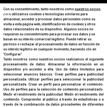
MARCAS
Con su consentimiento, tanto nosotros como
nuestros socios
utilizamos cookies u tecnologías similares para
(1019)
almacenar, acceder y procesar datos personales como su
INFORMACIÓN
visita a esta página web, identificadores de cookies y otros
Contacto
datos relacionados de su dispositivo. Algunos socios no
requieren su consentimiento para procesar sus datos y se
Cambios Y Devoluciones
basan en su interés comercial legítimo. Puede retirar su
permiso o rechazar el procesamiento de datos en función de
su interés legítimo en cualquier momento, haciendo clic en
CORVER
'Configurar'.
Aviso Legal
Tanto nosotros como nuestros socios realizamos el siguiente
procesamiento de datos:
Almacenar la información en un
Sobre Nosotros
dispositivo y/o acceder a ella
.
Uso de datos limitados para
Cookies
seleccionar anuncios básicos
.
Crear perfiles para publicidad
Política De Privacidad
personalizada
.
Utilizar perfiles para seleccionar la publicidad
personalizada
.
Crear un perfil para personalizar el contenido
.
Uso de perfiles para la selección de contenido personalizado
.
Medir el rendimiento de la publicidad
.
Medir el rendimiento del
OFICINAS
contenido
.
Comprender al público a través de estadísticas o a
C/ Coneixement 5, 08850
través de la combinación de datos procedentes de diferentes