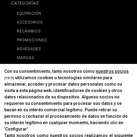
CATEGORÍAS
EQUIPACIÓN
ACCESORIOS
RECAMBIOS
PROMOCIONES
NOVEDADES
MARCAS
MARCAS
Con su consentimiento, tanto nosotros como
nuestros socios
utilizamos cookies u tecnologías similares para
(1019)
almacenar, acceder y procesar datos personales como su
INFORMACIÓN
visita a esta página web, identificadores de cookies y otros
Contacto
datos relacionados de su dispositivo. Algunos socios no
requieren su consentimiento para procesar sus datos y se
Cambios Y Devoluciones
basan en su interés comercial legítimo. Puede retirar su
permiso o rechazar el procesamiento de datos en función de
su interés legítimo en cualquier momento, haciendo clic en
CORVER
'Configurar'.
Aviso Legal
Tanto nosotros como nuestros socios realizamos el siguiente