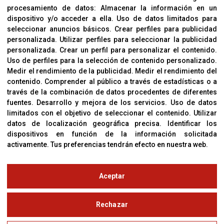
procesamiento de datos:
Almacenar la información en un
Sobre Nosotros
dispositivo y/o acceder a ella
.
Uso de datos limitados para
Cookies
seleccionar anuncios básicos
.
Crear perfiles para publicidad
Política De Privacidad
personalizada
.
Utilizar perfiles para seleccionar la publicidad
personalizada
.
Crear un perfil para personalizar el contenido
.
Uso de perfiles para la selección de contenido personalizado
.
Medir el rendimiento de la publicidad
.
Medir el rendimiento del
OFICINAS
contenido
.
Comprender al público a través de estadísticas o a
C/ Coneixement 5, 08850
través de la combinación de datos procedentes de diferentes
Gavà (Barcelona)
fuentes
.
Desarrollo y mejora de los servicios
.
Uso de datos
limitados con el objetivo de seleccionar el contenido
.
Utilizar
datos de localización geográfica precisa
.
Identificar los
CONTACTO
dispositivos en función de la información solicitada
T. (+34) 93 638 38 60
activamente
.
Tus preferencias tendrán efecto en nuestra web.
Email:
corver@corver.es
www.corver.es
Aceptar
© Copyright 2019
Rechazar
Aviso Legal