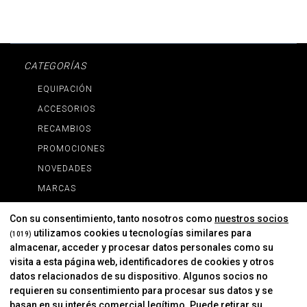
CATEGORÍAS
EQUIPACIÓN
ACCESORIOS
RECAMBIOS
PROMOCIONES
NOVEDADES
MARCAS
MARCAS
Con su consentimiento, tanto nosotros como
nuestros socios
utilizamos cookies u tecnologías similares para
(1019)
almacenar, acceder y procesar datos personales como su
INFORMACIÓN
visita a esta página web, identificadores de cookies y otros
Contacto
datos relacionados de su dispositivo. Algunos socios no
requieren su consentimiento para procesar sus datos y se
Cambios Y Devoluciones
basan en su interés comercial legítimo. Puede retirar su