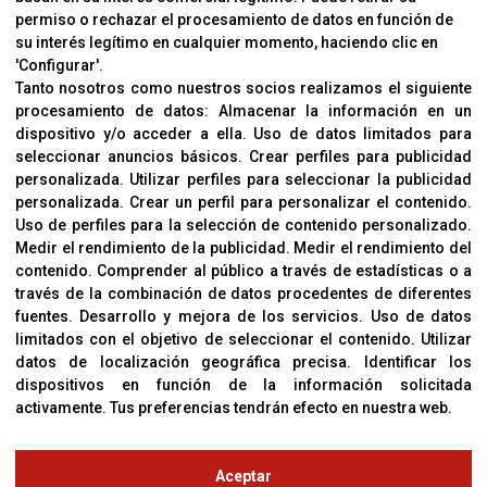
permiso o rechazar el procesamiento de datos en función de
su interés legítimo en cualquier momento, haciendo clic en
CORVER
'Configurar'.
Aviso Legal
Tanto nosotros como nuestros socios realizamos el siguiente
procesamiento de datos:
Almacenar la información en un
Sobre Nosotros
dispositivo y/o acceder a ella
.
Uso de datos limitados para
Cookies
seleccionar anuncios básicos
.
Crear perfiles para publicidad
Política De Privacidad
personalizada
.
Utilizar perfiles para seleccionar la publicidad
personalizada
.
Crear un perfil para personalizar el contenido
.
Uso de perfiles para la selección de contenido personalizado
.
Medir el rendimiento de la publicidad
.
Medir el rendimiento del
OFICINAS
contenido
.
Comprender al público a través de estadísticas o a
C/ Coneixement 5, 08850
través de la combinación de datos procedentes de diferentes
Gavà (Barcelona)
fuentes
.
Desarrollo y mejora de los servicios
.
Uso de datos
limitados con el objetivo de seleccionar el contenido
.
Utilizar
datos de localización geográfica precisa
.
Identificar los
CONTACTO
dispositivos en función de la información solicitada
T. (+34) 93 638 38 60
activamente
.
Tus preferencias tendrán efecto en nuestra web.
Email:
corver@corver.es
www.corver.es
Aceptar