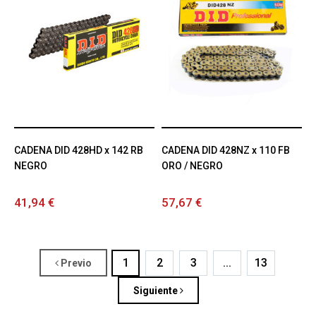
CADENA DID 428HD x 142 RB
CADENA DID 428NZ x 110 FB
NEGRO
ORO / NEGRO
41,94 €
57,67 €
1
2
3
...
13
Previo
Siguiente