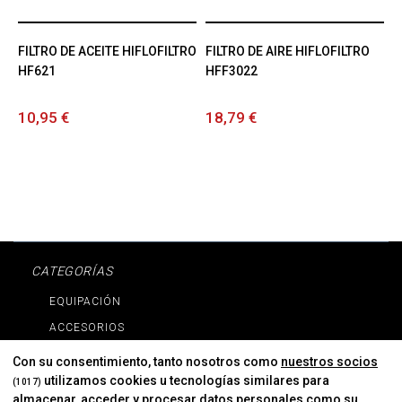
FILTRO DE ACEITE HIFLOFILTRO
FILTRO DE AIRE HIFLOFILTRO
HF621
HFF3022
10,95 €
18,79 €
CATEGORÍAS
EQUIPACIÓN
ACCESORIOS
RECAMBIOS
Con su consentimiento, tanto nosotros como
nuestros socios
PROMOCIONES
utilizamos cookies u tecnologías similares para
(1017)
almacenar, acceder y procesar datos personales como su