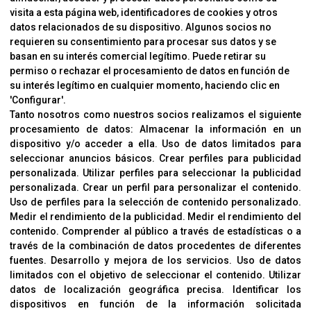
NOVEDADES
visita a esta página web, identificadores de cookies y otros
MARCAS
datos relacionados de su dispositivo. Algunos socios no
requieren su consentimiento para procesar sus datos y se
MARCAS
basan en su interés comercial legítimo. Puede retirar su
permiso o rechazar el procesamiento de datos en función de
INFORMACIÓN
su interés legítimo en cualquier momento, haciendo clic en
'Configurar'.
Contacto
Tanto nosotros como nuestros socios realizamos el siguiente
Cambios Y Devoluciones
procesamiento de datos:
Almacenar la información en un
dispositivo y/o acceder a ella
.
Uso de datos limitados para
seleccionar anuncios básicos
.
Crear perfiles para publicidad
CORVER
personalizada
.
Utilizar perfiles para seleccionar la publicidad
personalizada
.
Crear un perfil para personalizar el contenido
.
Aviso Legal
Uso de perfiles para la selección de contenido personalizado
.
Sobre Nosotros
Medir el rendimiento de la publicidad
.
Medir el rendimiento del
contenido
.
Comprender al público a través de estadísticas o a
Cookies
través de la combinación de datos procedentes de diferentes
Política De Privacidad
fuentes
.
Desarrollo y mejora de los servicios
.
Uso de datos
limitados con el objetivo de seleccionar el contenido
.
Utilizar
datos de localización geográfica precisa
.
Identificar los
OFICINAS
dispositivos en función de la información solicitada