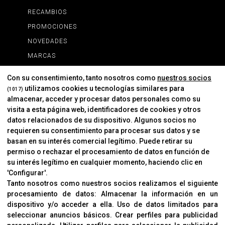
RECAMBIOS
PROMOCIONES
NOVEDADES
MARCAS
MARCAS
Con su consentimiento, tanto nosotros como
nuestros socios
utilizamos cookies u tecnologías similares para
(1017)
almacenar, acceder y procesar datos personales como su
INFORMACIÓN
visita a esta página web, identificadores de cookies y otros
Contacto
datos relacionados de su dispositivo. Algunos socios no
requieren su consentimiento para procesar sus datos y se
Cambios Y Devoluciones
basan en su interés comercial legítimo. Puede retirar su
permiso o rechazar el procesamiento de datos en función de
su interés legítimo en cualquier momento, haciendo clic en
CORVER
'Configurar'.
Aviso Legal
Tanto nosotros como nuestros socios realizamos el siguiente
procesamiento de datos:
Almacenar la información en un
Sobre Nosotros
dispositivo y/o acceder a ella
.
Uso de datos limitados para
Cookies
seleccionar anuncios básicos
.
Crear perfiles para publicidad
Política De Privacidad