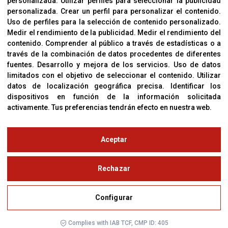
personalizada
.
Utilizar perfiles para seleccionar la publicidad
personalizada
.
Crear un perfil para personalizar el contenido
.
Uso de perfiles para la selección de contenido personalizado
.
Medir el rendimiento de la publicidad
.
Medir el rendimiento del
OFICINAS
contenido
.
Comprender al público a través de estadísticas o a
C/ Coneixement 5, 08850
través de la combinación de datos procedentes de diferentes
Gavà (Barcelona)
fuentes
.
Desarrollo y mejora de los servicios
.
Uso de datos
limitados con el objetivo de seleccionar el contenido
.
Utilizar
datos de localización geográfica precisa
.
Identificar los
CONTACTO
dispositivos en función de la información solicitada
T. (+34) 93 638 38 60
activamente
.
Tus preferencias tendrán efecto en nuestra web.
Email:
corver@corver.es
www.corver.es
Aceptar
© Copyright 2019
Rechazar
Aviso Legal
Configurar
Política de Privacidad y Cookies
Configurar
Complies with IAB TCF, CMP ID: 405