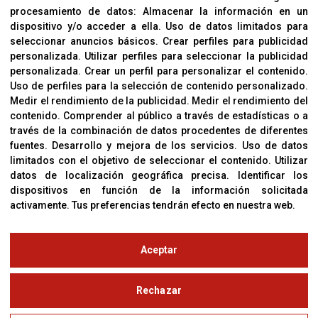
procesamiento de datos:
Almacenar la información en un
Sobre Nosotros
dispositivo y/o acceder a ella
.
Uso de datos limitados para
Cookies
seleccionar anuncios básicos
.
Crear perfiles para publicidad
Política De Privacidad
personalizada
.
Utilizar perfiles para seleccionar la publicidad
personalizada
.
Crear un perfil para personalizar el contenido
.
Uso de perfiles para la selección de contenido personalizado
.
Medir el rendimiento de la publicidad
.
Medir el rendimiento del
OFICINAS
contenido
.
Comprender al público a través de estadísticas o a
C/ Coneixement 5, 08850
través de la combinación de datos procedentes de diferentes
Gavà (Barcelona)
fuentes
.
Desarrollo y mejora de los servicios
.
Uso de datos
limitados con el objetivo de seleccionar el contenido
.
Utilizar
datos de localización geográfica precisa
.
Identificar los
CONTACTO
dispositivos en función de la información solicitada
T. (+34) 93 638 38 60
activamente
.
Tus preferencias tendrán efecto en nuestra web.
Email:
corver@corver.es
www.corver.es
Aceptar
© Copyright 2019
Rechazar
Aviso Legal