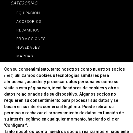
CATEGORÍAS
EQUIPACIÓN
ACCESORIOS
RECAMBIOS
PROMOCIONES
NOVEDADES
MARCAS
MARCAS
Con su consentimiento, tanto nosotros como
nuestros socios
utilizamos cookies u tecnologías similares para
(1019)
almacenar, acceder y procesar datos personales como su
INFORMACIÓN
visita a esta página web, identificadores de cookies y otros
Contacto
datos relacionados de su dispositivo. Algunos socios no
requieren su consentimiento para procesar sus datos y se
Cambios Y Devoluciones
basan en su interés comercial legítimo. Puede retirar su
permiso o rechazar el procesamiento de datos en función de
su interés legítimo en cualquier momento, haciendo clic en
CORVER
'Configurar'.
Aviso Legal
Tanto nosotros como nuestros socios realizamos el siguiente