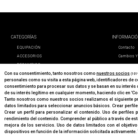
CATEGORÍAS
INFORMACI
EQUIPACIÓN
Contacto
ACCESORIOS
Cambios Y
RECAMBIOS
Con su consentimiento, tanto nosotros como
nuestros socios
PROMOCIONES
(101
personales como su visita a esta página web, identificadores de 
NOVEDADES
consentimiento para procesar sus datos y se basan en su interés 
MARCAS
de su interés legítimo en cualquier momento, haciendo clic en 'Con
Tanto nosotros como nuestros socios realizamos el siguiente 
MARCAS
datos limitados para seleccionar anuncios básicos
.
Crear perfil
Crear un perfil para personalizar el contenido
.
Uso de perfiles 
rendimiento del contenido
.
Comprender al público a través de est
mejora de los servicios
.
Uso de datos limitados con el objetivo
dispositivos en función de la información solicitada activamente
.