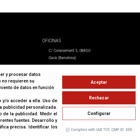
OFICINAS
C/ Coneixement 5, 08850
Gavà (Barcelona)
CONTACTO
er y procesar datos
s no requieren su
Aceptar
T. (+34) 93 638 38 60
miento de datos en función
Email:
corver@corver.es
Rechazar
www.corver.es
 y/o acceder a ella
.
Uso de
 la publicidad personalizada
.
Configurar
o de la publicidad
.
Medir el
erentes fuentes
.
Desarrollo y
áfica precisa
.
Identificar los
Complies with IAB TCF, CMP ID: 405