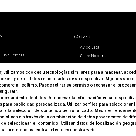
ÓN
CORVER
Aviso Legal
 Devoluciones
Sobre Nosotros
Cookies
utilizamos cookies u tecnologías similares para almacenar, acced
Política De Privacidad
9)
cookies y otros datos relacionados de su dispositivo. Algunos socio
comercial legítimo. Puede retirar su permiso o rechazar el procesa
figurar'.
procesamiento de datos:
Almacenar la información en un dispositivo
es para publicidad personalizada
.
Utilizar perfiles para seleccionar
para la selección de contenido personalizado
.
Medir el rendimient
adísticas o a través de la combinación de datos procedentes de dif
 de seleccionar el contenido
.
Utilizar datos de localización geogr
© Copyright 2019
Tus preferencias tendrán efecto en nuestra web.
Aviso Legal
Política de Privacidad y Cookies
Configurar