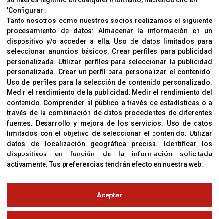
su interés legítimo en cualquier momento, haciendo clic en
CORVER
'Configurar'.
Aviso Legal
Tanto nosotros como nuestros socios realizamos el siguiente
procesamiento de datos:
Almacenar la información en un
Sobre Nosotros
dispositivo y/o acceder a ella
.
Uso de datos limitados para
Cookies
seleccionar anuncios básicos
.
Crear perfiles para publicidad
Política De Privacidad
personalizada
.
Utilizar perfiles para seleccionar la publicidad
personalizada
.
Crear un perfil para personalizar el contenido
.
Uso de perfiles para la selección de contenido personalizado
.
Medir el rendimiento de la publicidad
.
Medir el rendimiento del
OFICINAS
contenido
.
Comprender al público a través de estadísticas o a
C/ Coneixement 5, 08850
través de la combinación de datos procedentes de diferentes
Gavà (Barcelona)
fuentes
.
Desarrollo y mejora de los servicios
.
Uso de datos
limitados con el objetivo de seleccionar el contenido
.
Utilizar
datos de localización geográfica precisa
.
Identificar los
CONTACTO
dispositivos en función de la información solicitada
T. (+34) 93 638 38 60
activamente
.
Tus preferencias tendrán efecto en nuestra web.
Email:
corver@corver.es
www.corver.es
Aceptar