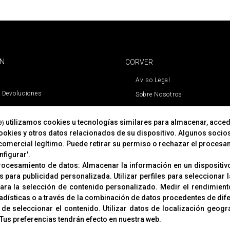
ÓN
CORVER
Aviso Legal
 Devoluciones
Sobre Nosotros
Cookies
utilizamos cookies u tecnologías similares para almacenar, acced
Política De Privacidad
9)
cookies y otros datos relacionados de su dispositivo. Algunos socio
comercial legítimo. Puede retirar su permiso o rechazar el procesa
figurar'.
procesamiento de datos:
Almacenar la información en un dispositivo
es para publicidad personalizada
.
Utilizar perfiles para seleccionar
para la selección de contenido personalizado
.
Medir el rendimient
adísticas o a través de la combinación de datos procedentes de dif
 de seleccionar el contenido
.
Utilizar datos de localización geogr
© Copyright 2019
Tus preferencias tendrán efecto en nuestra web.
Aviso Legal
Política de Privacidad y Cookies
Configurar