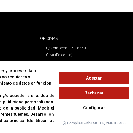
OFICINAS
C/ Coneixement 5, 08850
Gavà (Barcelona)
CONTACTO
er y procesar datos
s no requieren su
Aceptar
T. (+34) 93 638 38 60
miento de datos en función
Email:
corver@corver.es
Rechazar
www.corver.es
 y/o acceder a ella
.
Uso de
 la publicidad personalizada
.
Configurar
o de la publicidad
.
Medir el
erentes fuentes
.
Desarrollo y
áfica precisa
.
Identificar los
Complies with IAB TCF, CMP ID: 405