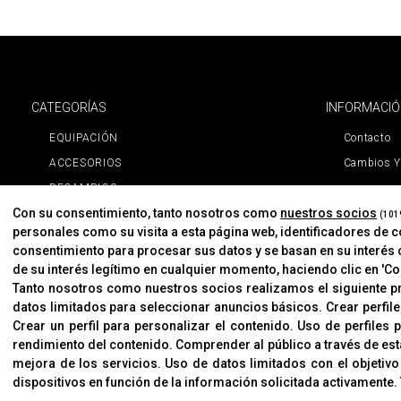
CATEGORÍAS
INFORMACI
EQUIPACIÓN
Contacto
ACCESORIOS
Cambios Y
RECAMBIOS
Con su consentimiento, tanto nosotros como
nuestros socios
PROMOCIONES
(101
personales como su visita a esta página web, identificadores de 
NOVEDADES
consentimiento para procesar sus datos y se basan en su interés 
MARCAS
de su interés legítimo en cualquier momento, haciendo clic en 'Con
Tanto nosotros como nuestros socios realizamos el siguiente 
MARCAS
datos limitados para seleccionar anuncios básicos
.
Crear perfil
Crear un perfil para personalizar el contenido
.
Uso de perfiles 
rendimiento del contenido
.
Comprender al público a través de est
mejora de los servicios
.
Uso de datos limitados con el objetivo
dispositivos en función de la información solicitada activamente
.