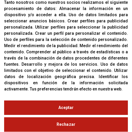
Aviso Legal
Tanto nosotros como nuestros socios realizamos el siguiente
procesamiento de datos:
Almacenar la información en un
Sobre Nosotros
dispositivo y/o acceder a ella
.
Uso de datos limitados para
Cookies
seleccionar anuncios básicos
.
Crear perfiles para publicidad
Política De Privacidad
personalizada
.
Utilizar perfiles para seleccionar la publicidad
personalizada
.
Crear un perfil para personalizar el contenido
.
Uso de perfiles para la selección de contenido personalizado
.
Medir el rendimiento de la publicidad
.
Medir el rendimiento del
OFICINAS
contenido
.
Comprender al público a través de estadísticas o a
C/ Coneixement 5, 08850
través de la combinación de datos procedentes de diferentes
Gavà (Barcelona)
fuentes
.
Desarrollo y mejora de los servicios
.
Uso de datos
limitados con el objetivo de seleccionar el contenido
.
Utilizar
datos de localización geográfica precisa
.
Identificar los
CONTACTO
dispositivos en función de la información solicitada
T. (+34) 93 638 38 60
activamente
.
Tus preferencias tendrán efecto en nuestra web.
Email:
corver@corver.es
www.corver.es
Aceptar
© Copyright 2019
Rechazar