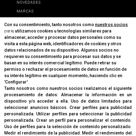
NOVEDADES
MARCAS
MARCAS
Con su consentimiento, tanto nosotros como
nuestros socios
utilizamos cookies u tecnologías similares para
(1019)
almacenar, acceder y procesar datos personales como su
INFORMACIÓN
visita a esta página web, identificadores de cookies y otros
Contacto
datos relacionados de su dispositivo. Algunos socios no
requieren su consentimiento para procesar sus datos y se
Cambios Y Devoluciones
basan en su interés comercial legítimo. Puede retirar su
permiso o rechazar el procesamiento de datos en función de
su interés legítimo en cualquier momento, haciendo clic en
CORVER
'Configurar'.
Aviso Legal
Tanto nosotros como nuestros socios realizamos el siguiente
procesamiento de datos:
Almacenar la información en un
Sobre Nosotros
dispositivo y/o acceder a ella
.
Uso de datos limitados para
Cookies
seleccionar anuncios básicos
.
Crear perfiles para publicidad
Política De Privacidad
personalizada
.
Utilizar perfiles para seleccionar la publicidad
personalizada
.
Crear un perfil para personalizar el contenido
.
Uso de perfiles para la selección de contenido personalizado
.
Medir el rendimiento de la publicidad
.
Medir el rendimiento del
OFICINAS