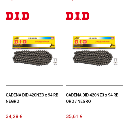
CADENA DID 420NZ3 x 94 RB
CADENA DID 420NZ3 x 94 RB
NEGRO
ORO / NEGRO
34,28 €
35,61 €