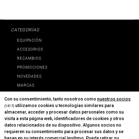
CATEGORÍAS
EQUIPACIÓN
ACCESORIOS
RECAMBIOS
PROMOCIONES
NOVEDADES
MARCAS
MARCAS
Con su consentimiento, tanto nosotros como
nuestros socios
utilizamos cookies u tecnologías similares para
(1017)
almacenar, acceder y procesar datos personales como su
INFORMACIÓN
visita a esta página web, identificadores de cookies y otros
Contacto
datos relacionados de su dispositivo. Algunos socios no
requieren su consentimiento para procesar sus datos y se
Cambios Y Devoluciones
basan en su interés comercial legítimo. Puede retirar su