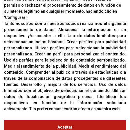
permiso o rechazar el procesamiento de datos en función de
su interés legítimo en cualquier momento, haciendo clic en
CORVER
'Configurar'.
Aviso Legal
Tanto nosotros como nuestros socios realizamos el siguiente
procesamiento de datos:
Almacenar la información en un
Sobre Nosotros
dispositivo y/o acceder a ella
.
Uso de datos limitados para
Cookies
seleccionar anuncios básicos
.
Crear perfiles para publicidad
Política De Privacidad
personalizada
.
Utilizar perfiles para seleccionar la publicidad
personalizada
.
Crear un perfil para personalizar el contenido
.
Uso de perfiles para la selección de contenido personalizado
.
Medir el rendimiento de la publicidad
.
Medir el rendimiento del
OFICINAS
contenido
.
Comprender al público a través de estadísticas o a
C/ Coneixement 5, 08850
través de la combinación de datos procedentes de diferentes
Gavà (Barcelona)
fuentes
.
Desarrollo y mejora de los servicios
.
Uso de datos
limitados con el objetivo de seleccionar el contenido
.
Utilizar
datos de localización geográfica precisa
.
Identificar los
CONTACTO
dispositivos en función de la información solicitada
T. (+34) 93 638 38 60
activamente
.
Tus preferencias tendrán efecto en nuestra web.
Email:
corver@corver.es
www.corver.es
Aceptar