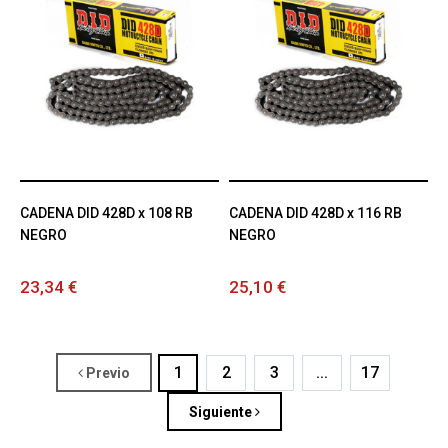
CADENA DID 428D x 108 RB
CADENA DID 428D x 116 RB
NEGRO
NEGRO
23,34 €
25,10 €
1
2
3
...
17
Previo
Siguiente