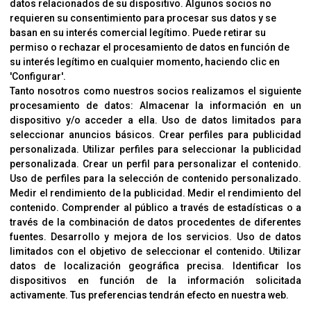
Contacto
datos relacionados de su dispositivo. Algunos socios no
requieren su consentimiento para procesar sus datos y se
Cambios Y Devoluciones
basan en su interés comercial legítimo. Puede retirar su
permiso o rechazar el procesamiento de datos en función de
su interés legítimo en cualquier momento, haciendo clic en
CORVER
'Configurar'.
Aviso Legal
Tanto nosotros como nuestros socios realizamos el siguiente
procesamiento de datos:
Almacenar la información en un
Sobre Nosotros
dispositivo y/o acceder a ella
.
Uso de datos limitados para
Cookies
seleccionar anuncios básicos
.
Crear perfiles para publicidad
Política De Privacidad
personalizada
.
Utilizar perfiles para seleccionar la publicidad
personalizada
.
Crear un perfil para personalizar el contenido
.
Uso de perfiles para la selección de contenido personalizado
.
Medir el rendimiento de la publicidad
.
Medir el rendimiento del
OFICINAS
contenido
.
Comprender al público a través de estadísticas o a
C/ Coneixement 5, 08850
través de la combinación de datos procedentes de diferentes
Gavà (Barcelona)
fuentes
.
Desarrollo y mejora de los servicios
.
Uso de datos
limitados con el objetivo de seleccionar el contenido
.
Utilizar
datos de localización geográfica precisa
.
Identificar los
CONTACTO
dispositivos en función de la información solicitada
T. (+34) 93 638 38 60
activamente
.
Tus preferencias tendrán efecto en nuestra web.
Email:
corver@corver.es