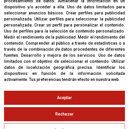
procesamiento de datos:
Almacenar la información en un
Sobre Nosotros
dispositivo y/o acceder a ella
.
Uso de datos limitados para
Cookies
seleccionar anuncios básicos
.
Crear perfiles para publicidad
Política De Privacidad
personalizada
.
Utilizar perfiles para seleccionar la publicidad
personalizada
.
Crear un perfil para personalizar el contenido
.
Uso de perfiles para la selección de contenido personalizado
.
Medir el rendimiento de la publicidad
.
Medir el rendimiento del
OFICINAS
contenido
.
Comprender al público a través de estadísticas o a
C/ Coneixement 5, 08850
través de la combinación de datos procedentes de diferentes
Gavà (Barcelona)
fuentes
.
Desarrollo y mejora de los servicios
.
Uso de datos
limitados con el objetivo de seleccionar el contenido
.
Utilizar
datos de localización geográfica precisa
.
Identificar los
CONTACTO
dispositivos en función de la información solicitada
T. (+34) 93 638 38 60
activamente
.
Tus preferencias tendrán efecto en nuestra web.
Email:
corver@corver.es
www.corver.es
Aceptar
© Copyright 2019
Rechazar
Aviso Legal