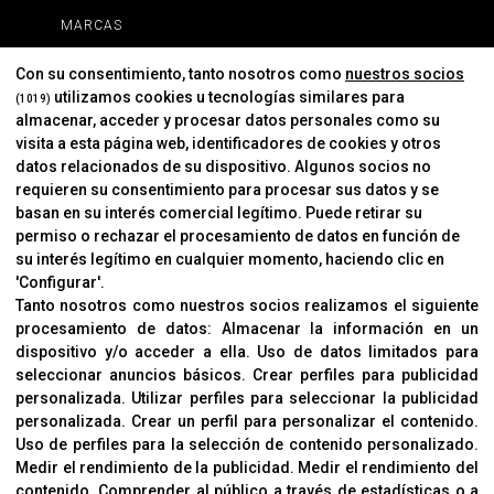
MARCAS
MARCAS
Con su consentimiento, tanto nosotros como
nuestros socios
utilizamos cookies u tecnologías similares para
(1019)
almacenar, acceder y procesar datos personales como su
INFORMACIÓN
visita a esta página web, identificadores de cookies y otros
Contacto
datos relacionados de su dispositivo. Algunos socios no
requieren su consentimiento para procesar sus datos y se
Cambios Y Devoluciones
basan en su interés comercial legítimo. Puede retirar su
permiso o rechazar el procesamiento de datos en función de
su interés legítimo en cualquier momento, haciendo clic en
CORVER
'Configurar'.
Aviso Legal
Tanto nosotros como nuestros socios realizamos el siguiente
procesamiento de datos:
Almacenar la información en un
Sobre Nosotros
dispositivo y/o acceder a ella
.
Uso de datos limitados para
Cookies
seleccionar anuncios básicos
.
Crear perfiles para publicidad
Política De Privacidad
personalizada
.
Utilizar perfiles para seleccionar la publicidad
personalizada
.
Crear un perfil para personalizar el contenido
.
Uso de perfiles para la selección de contenido personalizado
.
Medir el rendimiento de la publicidad
.
Medir el rendimiento del
OFICINAS
contenido
.
Comprender al público a través de estadísticas o a