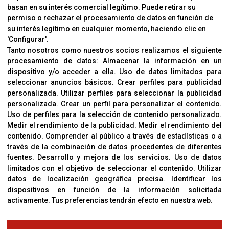
basan en su interés comercial legítimo. Puede retirar su
permiso o rechazar el procesamiento de datos en función de
su interés legítimo en cualquier momento, haciendo clic en
CORVER
'Configurar'.
Aviso Legal
Tanto nosotros como nuestros socios realizamos el siguiente
procesamiento de datos:
Almacenar la información en un
Sobre Nosotros
dispositivo y/o acceder a ella
.
Uso de datos limitados para
Cookies
seleccionar anuncios básicos
.
Crear perfiles para publicidad
Política De Privacidad
personalizada
.
Utilizar perfiles para seleccionar la publicidad
personalizada
.
Crear un perfil para personalizar el contenido
.
Uso de perfiles para la selección de contenido personalizado
.
Medir el rendimiento de la publicidad
.
Medir el rendimiento del
OFICINAS
contenido
.
Comprender al público a través de estadísticas o a
C/ Coneixement 5, 08850
través de la combinación de datos procedentes de diferentes
Gavà (Barcelona)
fuentes
.
Desarrollo y mejora de los servicios
.
Uso de datos
limitados con el objetivo de seleccionar el contenido
.
Utilizar
datos de localización geográfica precisa
.
Identificar los
CONTACTO
dispositivos en función de la información solicitada
T. (+34) 93 638 38 60
activamente
.
Tus preferencias tendrán efecto en nuestra web.
Email:
corver@corver.es
www.corver.es