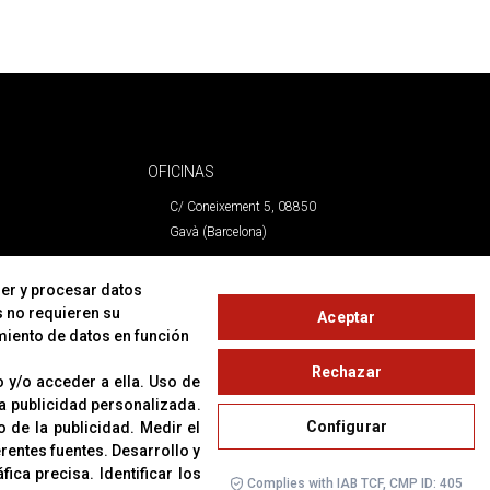
OFICINAS
C/ Coneixement 5, 08850
Gavà (Barcelona)
CONTACTO
er y procesar datos
s no requieren su
Aceptar
T. (+34) 93 638 38 60
miento de datos en función
Email:
corver@corver.es
Rechazar
www.corver.es
 y/o acceder a ella
.
Uso de
 la publicidad personalizada
.
Configurar
o de la publicidad
.
Medir el
erentes fuentes
.
Desarrollo y
áfica precisa
.
Identificar los
Complies with IAB TCF, CMP ID: 405