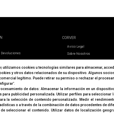
ÓN
CORVER
Aviso Legal
 Devoluciones
Sobre Nosotros
Cookies
utilizamos cookies u tecnologías similares para almacenar, acced
Política De Privacidad
9)
cookies y otros datos relacionados de su dispositivo. Algunos socio
comercial legítimo. Puede retirar su permiso o rechazar el procesa
figurar'.
procesamiento de datos:
Almacenar la información en un dispositivo
es para publicidad personalizada
.
Utilizar perfiles para seleccionar
para la selección de contenido personalizado
.
Medir el rendimient
adísticas o a través de la combinación de datos procedentes de dif
 de seleccionar el contenido
.
Utilizar datos de localización geogr
© Copyright 2019