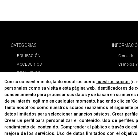
CATEGORÍAS
INFORMACI
EQUIPACIÓN
Contacto
ACCESORIOS
Cambios Y
RECAMBIOS
Con su consentimiento, tanto nosotros como
nuestros socios
PROMOCIONES
(101
personales como su visita a esta página web, identificadores de 
NOVEDADES
consentimiento para procesar sus datos y se basan en su interés 
MARCAS
de su interés legítimo en cualquier momento, haciendo clic en 'Con
Tanto nosotros como nuestros socios realizamos el siguiente 
MARCAS
datos limitados para seleccionar anuncios básicos
.
Crear perfil
Crear un perfil para personalizar el contenido
.
Uso de perfiles 
rendimiento del contenido
.
Comprender al público a través de est
mejora de los servicios
.
Uso de datos limitados con el objetivo