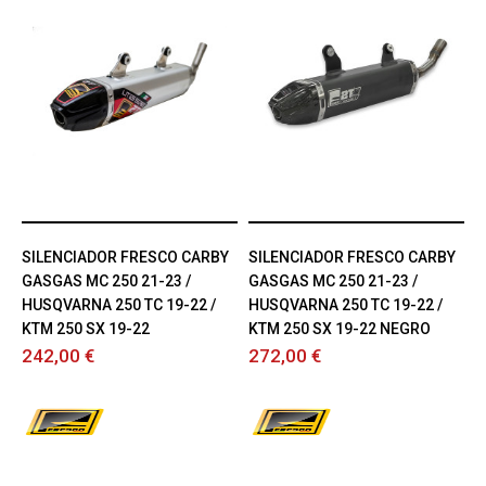
SILENCIADOR FRESCO CARBY
SILENCIADOR FRESCO CARBY
GASGAS MC 250 21-23 /
GASGAS MC 250 21-23 /
HUSQVARNA 250 TC 19-22 /
HUSQVARNA 250 TC 19-22 /
KTM 250 SX 19-22
KTM 250 SX 19-22 NEGRO
242,00 €
272,00 €