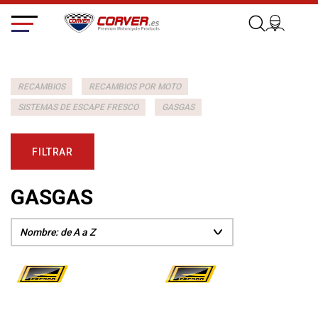
RECAMBIOS
RECAMBIOS POR MOTO
SISTEMAS DE ESCAPE FRESCO
GASGAS
FILTRAR
GASGAS