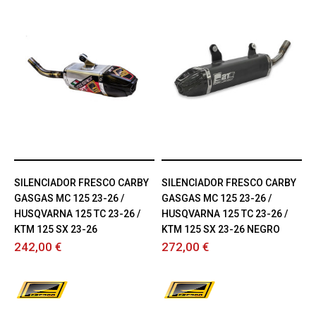
SILENCIADOR FRESCO CARBY
SILENCIADOR FRESCO CARBY
GASGAS MC 125 23-26 /
GASGAS MC 125 23-26 /
HUSQVARNA 125 TC 23-26 /
HUSQVARNA 125 TC 23-26 /
KTM 125 SX 23-26
KTM 125 SX 23-26 NEGRO
242,00 €
272,00 €