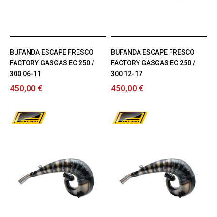
BUFANDA ESCAPE FRESCO
BUFANDA ESCAPE FRESCO
FACTORY GASGAS EC 250 /
FACTORY GASGAS EC 250 /
300 06-11
300 12-17
450,00 €
450,00 €