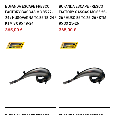
BUFANDA ESCAPE FRESCO
BUFANDA ESCAPE FRESCO
FACTORY GASGAS MC 85 22-
FACTORY GASGAS MC 85 25-
24 / HUSQVARNA TC 85 18-24 /
26 / HUSQ 85 TC 25-26 / KTM
KTM SX 85 18-24
85 SX 25-26
365,00 €
365,00 €