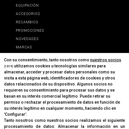
EQUIPACIÓN
ACCESORIOS
RECAMBIOS
PROMOCIONES
NOVEDADES
MARCAS
MARCAS
Con su consentimiento, tanto nosotros como
nuestros socios
utilizamos cookies u tecnologías similares para
(1019)
almacenar, acceder y procesar datos personales como su
INFORMACIÓN
visita a esta página web, identificadores de cookies y otros
Contacto
datos relacionados de su dispositivo. Algunos socios no
requieren su consentimiento para procesar sus datos y se
Cambios Y Devoluciones
basan en su interés comercial legítimo. Puede retirar su
permiso o rechazar el procesamiento de datos en función de
su interés legítimo en cualquier momento, haciendo clic en
CORVER
'Configurar'.
Aviso Legal
Tanto nosotros como nuestros socios realizamos el siguiente
procesamiento de datos:
Almacenar la información en un
Sobre Nosotros