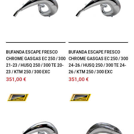
BUFANDA ESCAPE FRESCO
BUFANDA ESCAPE FRESCO
CHROME GASGAS EC 250 / 300
CHROME GASGAS EC 250 / 300
21-23 / HUSQ 250 / 300 TE 20-
24-26 / HUSQ 250 / 300 TE 24-
23 / KTM 250 / 300 EXC
26 / KTM 250 / 300 EXC
351,00 €
351,00 €