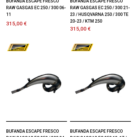
BUFANDA ESCAPE FRESCO
BUFANDA ESCAPE FRESCO
RAW GASGAS EC 250 / 300 06-
RAW GASGAS EC 250 / 300 21-
11
23 / HUSQVARNA 250 / 300 TE
20-23 / KTM 250
315,00 €
315,00 €
BUFANDA ESCAPE FRESCO
BUFANDA ESCAPE FRESCO