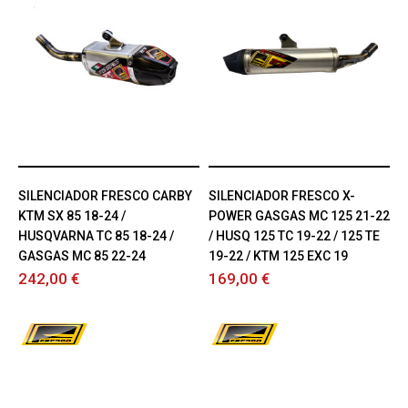
SILENCIADOR FRESCO CARBY
SILENCIADOR FRESCO X-
KTM SX 85 18-24 /
POWER GASGAS MC 125 21-22
HUSQVARNA TC 85 18-24 /
/ HUSQ 125 TC 19-22 / 125 TE
GASGAS MC 85 22-24
19-22 / KTM 125 EXC 19
242,00 €
169,00 €