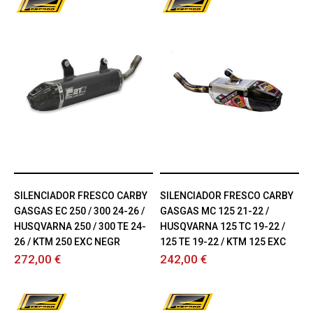
SILENCIADOR FRESCO CARBY
SILENCIADOR FRESCO CARBY
GASGAS EC 250 / 300 24-26 /
GASGAS MC 125 21-22 /
HUSQVARNA 250 / 300 TE 24-
HUSQVARNA 125 TC 19-22 /
26 / KTM 250 EXC NEGR
125 TE 19-22 / KTM 125 EXC
272,00 €
242,00 €