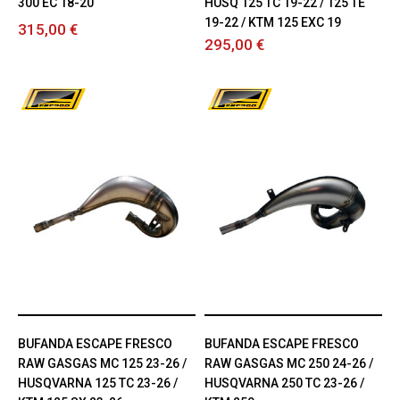
300 EC 18-20
HUSQ 125 TC 19-22 / 125 TE
19-22 / KTM 125 EXC 19
315,00 €
295,00 €
BUFANDA ESCAPE FRESCO
BUFANDA ESCAPE FRESCO
RAW GASGAS MC 125 23-26 /
RAW GASGAS MC 250 24-26 /
HUSQVARNA 125 TC 23-26 /
HUSQVARNA 250 TC 23-26 /