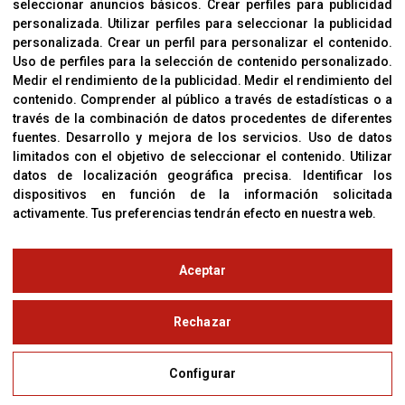
seleccionar anuncios básicos
.
Crear perfiles para publicidad
Política De Privacidad
personalizada
.
Utilizar perfiles para seleccionar la publicidad
personalizada
.
Crear un perfil para personalizar el contenido
.
Uso de perfiles para la selección de contenido personalizado
.
Medir el rendimiento de la publicidad
.
Medir el rendimiento del
OFICINAS
contenido
.
Comprender al público a través de estadísticas o a
C/ Coneixement 5, 08850
través de la combinación de datos procedentes de diferentes
Gavà (Barcelona)
fuentes
.
Desarrollo y mejora de los servicios
.
Uso de datos
limitados con el objetivo de seleccionar el contenido
.
Utilizar
datos de localización geográfica precisa
.
Identificar los
CONTACTO
dispositivos en función de la información solicitada
T. (+34) 93 638 38 60
activamente
.
Tus preferencias tendrán efecto en nuestra web.
Email:
corver@corver.es
www.corver.es
Aceptar
© Copyright 2019
Rechazar
Aviso Legal
Configurar
Política de Privacidad y Cookies