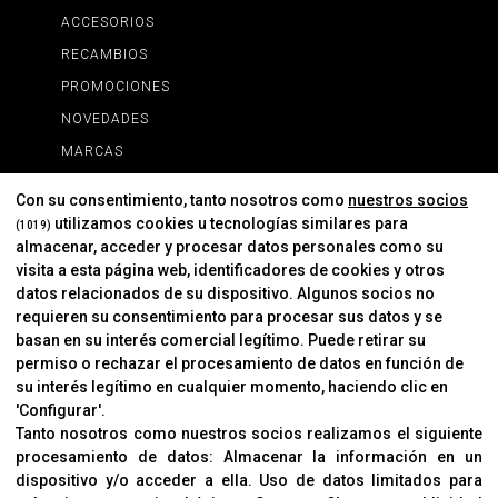
ACCESORIOS
RECAMBIOS
PROMOCIONES
NOVEDADES
MARCAS
MARCAS
Con su consentimiento, tanto nosotros como
nuestros socios
utilizamos cookies u tecnologías similares para
(1019)
almacenar, acceder y procesar datos personales como su
INFORMACIÓN
visita a esta página web, identificadores de cookies y otros
Contacto
datos relacionados de su dispositivo. Algunos socios no
requieren su consentimiento para procesar sus datos y se
Cambios Y Devoluciones
basan en su interés comercial legítimo. Puede retirar su
permiso o rechazar el procesamiento de datos en función de
su interés legítimo en cualquier momento, haciendo clic en
CORVER
'Configurar'.
Aviso Legal
Tanto nosotros como nuestros socios realizamos el siguiente
procesamiento de datos:
Almacenar la información en un
Sobre Nosotros
dispositivo y/o acceder a ella
.
Uso de datos limitados para
Cookies