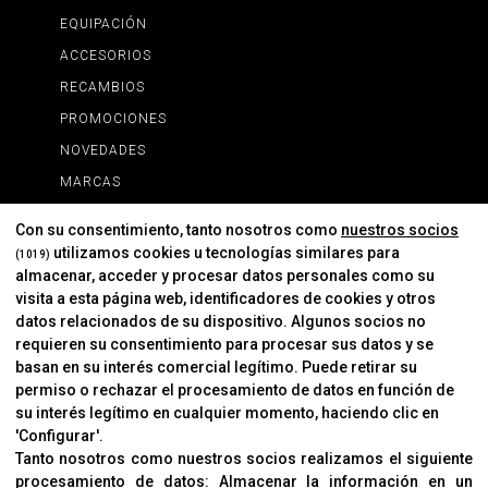
EQUIPACIÓN
ACCESORIOS
RECAMBIOS
PROMOCIONES
NOVEDADES
MARCAS
MARCAS
Con su consentimiento, tanto nosotros como
nuestros socios
utilizamos cookies u tecnologías similares para
(1019)
almacenar, acceder y procesar datos personales como su
INFORMACIÓN
visita a esta página web, identificadores de cookies y otros
Contacto
datos relacionados de su dispositivo. Algunos socios no
requieren su consentimiento para procesar sus datos y se
Cambios Y Devoluciones
basan en su interés comercial legítimo. Puede retirar su
permiso o rechazar el procesamiento de datos en función de
su interés legítimo en cualquier momento, haciendo clic en
CORVER
'Configurar'.
Aviso Legal
Tanto nosotros como nuestros socios realizamos el siguiente
procesamiento de datos:
Almacenar la información en un
Sobre Nosotros