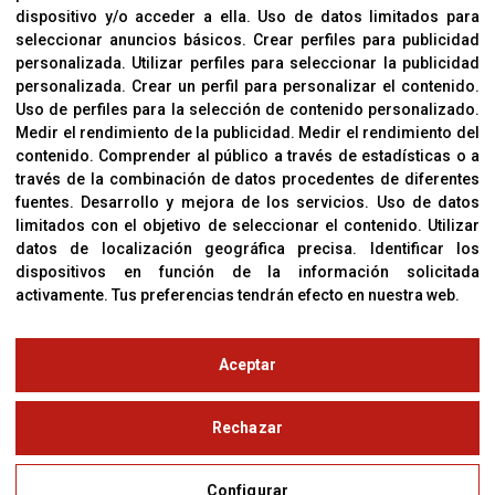
dispositivo y/o acceder a ella
.
Uso de datos limitados para
Cookies
seleccionar anuncios básicos
.
Crear perfiles para publicidad
Política De Privacidad
personalizada
.
Utilizar perfiles para seleccionar la publicidad
personalizada
.
Crear un perfil para personalizar el contenido
.
Uso de perfiles para la selección de contenido personalizado
.
Medir el rendimiento de la publicidad
.
Medir el rendimiento del
OFICINAS
contenido
.
Comprender al público a través de estadísticas o a
C/ Coneixement 5, 08850
través de la combinación de datos procedentes de diferentes
Gavà (Barcelona)
fuentes
.
Desarrollo y mejora de los servicios
.
Uso de datos
limitados con el objetivo de seleccionar el contenido
.
Utilizar
datos de localización geográfica precisa
.
Identificar los
CONTACTO
dispositivos en función de la información solicitada
T. (+34) 93 638 38 60
activamente
.
Tus preferencias tendrán efecto en nuestra web.
Email:
corver@corver.es
www.corver.es
Aceptar
© Copyright 2019
Rechazar
Aviso Legal
Configurar