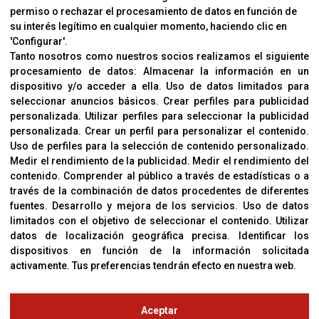
permiso o rechazar el procesamiento de datos en función de
su interés legítimo en cualquier momento, haciendo clic en
CORVER
'Configurar'.
Aviso Legal
Tanto nosotros como nuestros socios realizamos el siguiente
procesamiento de datos:
Almacenar la información en un
Sobre Nosotros
dispositivo y/o acceder a ella
.
Uso de datos limitados para
Cookies
seleccionar anuncios básicos
.
Crear perfiles para publicidad
Política De Privacidad
personalizada
.
Utilizar perfiles para seleccionar la publicidad
personalizada
.
Crear un perfil para personalizar el contenido
.
Uso de perfiles para la selección de contenido personalizado
.
Medir el rendimiento de la publicidad
.
Medir el rendimiento del
OFICINAS
contenido
.
Comprender al público a través de estadísticas o a
C/ Coneixement 5, 08850
través de la combinación de datos procedentes de diferentes
Gavà (Barcelona)
fuentes
.
Desarrollo y mejora de los servicios
.
Uso de datos
limitados con el objetivo de seleccionar el contenido
.
Utilizar
datos de localización geográfica precisa
.
Identificar los
CONTACTO
dispositivos en función de la información solicitada
T. (+34) 93 638 38 60
activamente
.
Tus preferencias tendrán efecto en nuestra web.
Email:
corver@corver.es
www.corver.es
Aceptar