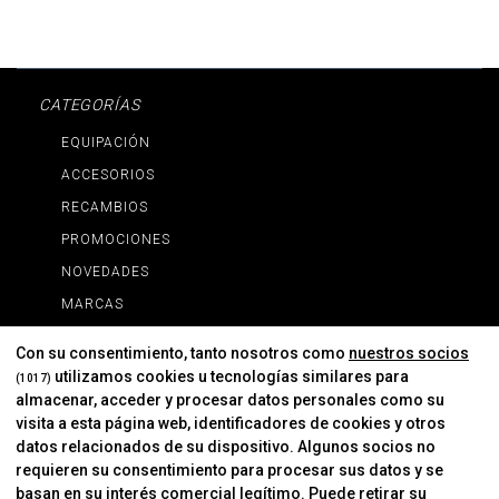
CATEGORÍAS
EQUIPACIÓN
ACCESORIOS
RECAMBIOS
PROMOCIONES
NOVEDADES
MARCAS
MARCAS
Con su consentimiento, tanto nosotros como
nuestros socios
utilizamos cookies u tecnologías similares para
(1017)
almacenar, acceder y procesar datos personales como su
INFORMACIÓN
visita a esta página web, identificadores de cookies y otros
Contacto
datos relacionados de su dispositivo. Algunos socios no
requieren su consentimiento para procesar sus datos y se
Cambios Y Devoluciones
basan en su interés comercial legítimo. Puede retirar su