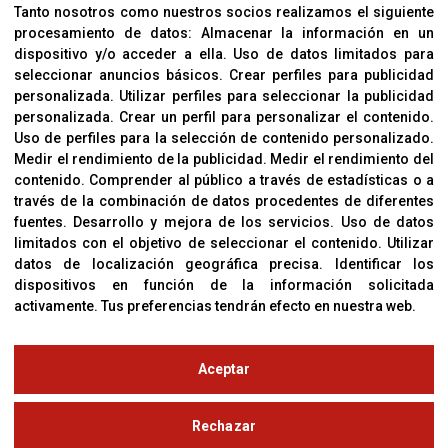
Aviso Legal
Tanto nosotros como nuestros socios realizamos el siguiente
procesamiento de datos:
Almacenar la información en un
Sobre Nosotros
dispositivo y/o acceder a ella
.
Uso de datos limitados para
Cookies
seleccionar anuncios básicos
.
Crear perfiles para publicidad
Política De Privacidad
personalizada
.
Utilizar perfiles para seleccionar la publicidad
personalizada
.
Crear un perfil para personalizar el contenido
.
Uso de perfiles para la selección de contenido personalizado
.
Medir el rendimiento de la publicidad
.
Medir el rendimiento del
OFICINAS
contenido
.
Comprender al público a través de estadísticas o a
C/ Coneixement 5, 08850
través de la combinación de datos procedentes de diferentes
Gavà (Barcelona)
fuentes
.
Desarrollo y mejora de los servicios
.
Uso de datos
limitados con el objetivo de seleccionar el contenido
.
Utilizar
datos de localización geográfica precisa
.
Identificar los
CONTACTO
dispositivos en función de la información solicitada
T. (+34) 93 638 38 60
activamente
.
Tus preferencias tendrán efecto en nuestra web.
Email:
corver@corver.es
www.corver.es
Aceptar
© Copyright 2019
Rechazar