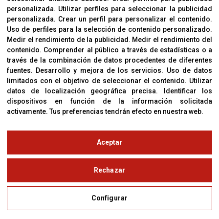
Política De Privacidad
personalizada
.
Utilizar perfiles para seleccionar la publicidad
personalizada
.
Crear un perfil para personalizar el contenido
.
Uso de perfiles para la selección de contenido personalizado
.
Medir el rendimiento de la publicidad
.
Medir el rendimiento del
OFICINAS
contenido
.
Comprender al público a través de estadísticas o a
C/ Coneixement 5, 08850
través de la combinación de datos procedentes de diferentes
Gavà (Barcelona)
fuentes
.
Desarrollo y mejora de los servicios
.
Uso de datos
limitados con el objetivo de seleccionar el contenido
.
Utilizar
datos de localización geográfica precisa
.
Identificar los
CONTACTO
dispositivos en función de la información solicitada
T. (+34) 93 638 38 60
activamente
.
Tus preferencias tendrán efecto en nuestra web.
Email:
corver@corver.es
www.corver.es
Aceptar
© Copyright 2019
Rechazar
Aviso Legal
Configurar
Política de Privacidad y Cookies