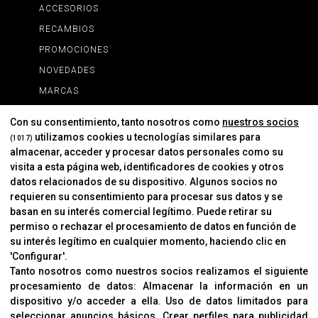
ACCESORIOS
RECAMBIOS
PROMOCIONES
NOVEDADES
MARCAS
MARCAS
Con su consentimiento, tanto nosotros como
nuestros socios
utilizamos cookies u tecnologías similares para
(1017)
almacenar, acceder y procesar datos personales como su
INFORMACIÓN
visita a esta página web, identificadores de cookies y otros
Contacto
datos relacionados de su dispositivo. Algunos socios no
requieren su consentimiento para procesar sus datos y se
Cambios Y Devoluciones
basan en su interés comercial legítimo. Puede retirar su
permiso o rechazar el procesamiento de datos en función de
su interés legítimo en cualquier momento, haciendo clic en
CORVER
'Configurar'.
Aviso Legal
Tanto nosotros como nuestros socios realizamos el siguiente
procesamiento de datos:
Almacenar la información en un
Sobre Nosotros
dispositivo y/o acceder a ella
.
Uso de datos limitados para
Cookies
seleccionar anuncios básicos
.
Crear perfiles para publicidad