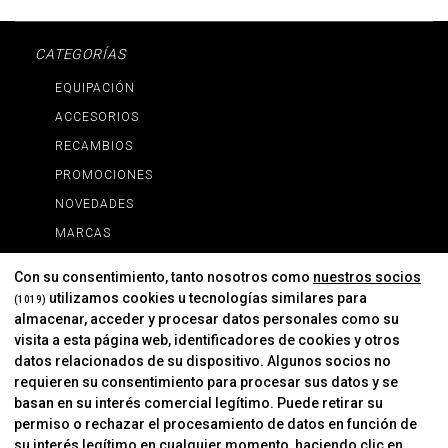
CATEGORÍAS
EQUIPACIÓN
ACCESORIOS
RECAMBIOS
PROMOCIONES
NOVEDADES
MARCAS
MARCAS
Con su consentimiento, tanto nosotros como
nuestros socios
utilizamos cookies u tecnologías similares para
(1019)
almacenar, acceder y procesar datos personales como su
INFORMACIÓN
visita a esta página web, identificadores de cookies y otros
Contacto
datos relacionados de su dispositivo. Algunos socios no
requieren su consentimiento para procesar sus datos y se
Cambios Y Devoluciones
basan en su interés comercial legítimo. Puede retirar su
permiso o rechazar el procesamiento de datos en función de
su interés legítimo en cualquier momento, haciendo clic en
CORVER