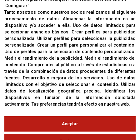
'Configurar'.
Aviso Legal
Tanto nosotros como nuestros socios realizamos el siguiente
procesamiento de datos:
Almacenar la información en un
Sobre Nosotros
dispositivo y/o acceder a ella
.
Uso de datos limitados para
Cookies
seleccionar anuncios básicos
.
Crear perfiles para publicidad
Política De Privacidad
personalizada
.
Utilizar perfiles para seleccionar la publicidad
personalizada
.
Crear un perfil para personalizar el contenido
.
Uso de perfiles para la selección de contenido personalizado
.
Medir el rendimiento de la publicidad
.
Medir el rendimiento del
OFICINAS
contenido
.
Comprender al público a través de estadísticas o a
C/ Coneixement 5, 08850
través de la combinación de datos procedentes de diferentes
Gavà (Barcelona)
fuentes
.
Desarrollo y mejora de los servicios
.
Uso de datos
limitados con el objetivo de seleccionar el contenido
.
Utilizar
datos de localización geográfica precisa
.
Identificar los
CONTACTO
dispositivos en función de la información solicitada
T. (+34) 93 638 38 60
activamente
.
Tus preferencias tendrán efecto en nuestra web.
Email:
corver@corver.es
www.corver.es
Aceptar
© Copyright 2019