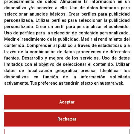
procesamiento de datos:
Almacenar la información en un
Sobre Nosotros
dispositivo y/o acceder a ella
.
Uso de datos limitados para
Cookies
seleccionar anuncios básicos
.
Crear perfiles para publicidad
Política De Privacidad
personalizada
.
Utilizar perfiles para seleccionar la publicidad
personalizada
.
Crear un perfil para personalizar el contenido
.
Uso de perfiles para la selección de contenido personalizado
.
Medir el rendimiento de la publicidad
.
Medir el rendimiento del
OFICINAS
contenido
.
Comprender al público a través de estadísticas o a
C/ Coneixement 5, 08850
través de la combinación de datos procedentes de diferentes
Gavà (Barcelona)
fuentes
.
Desarrollo y mejora de los servicios
.
Uso de datos
limitados con el objetivo de seleccionar el contenido
.
Utilizar
datos de localización geográfica precisa
.
Identificar los
CONTACTO
dispositivos en función de la información solicitada
T. (+34) 93 638 38 60
activamente
.
Tus preferencias tendrán efecto en nuestra web.
Email:
corver@corver.es
www.corver.es
Aceptar
© Copyright 2019
Rechazar
Aviso Legal