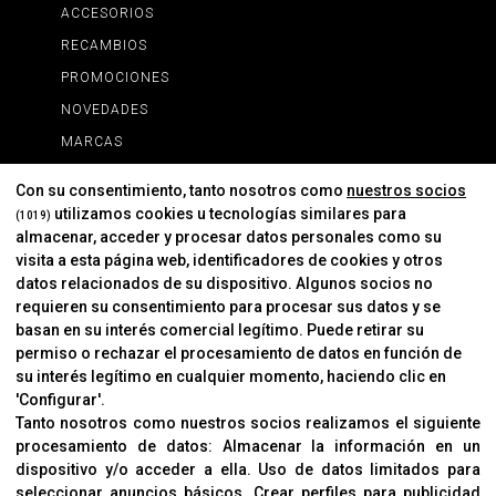
ACCESORIOS
RECAMBIOS
PROMOCIONES
NOVEDADES
MARCAS
MARCAS
Con su consentimiento, tanto nosotros como
nuestros socios
utilizamos cookies u tecnologías similares para
(1019)
almacenar, acceder y procesar datos personales como su
INFORMACIÓN
visita a esta página web, identificadores de cookies y otros
Contacto
datos relacionados de su dispositivo. Algunos socios no
requieren su consentimiento para procesar sus datos y se
Cambios Y Devoluciones
basan en su interés comercial legítimo. Puede retirar su
permiso o rechazar el procesamiento de datos en función de
su interés legítimo en cualquier momento, haciendo clic en
CORVER
'Configurar'.
Aviso Legal
Tanto nosotros como nuestros socios realizamos el siguiente
procesamiento de datos:
Almacenar la información en un
Sobre Nosotros
dispositivo y/o acceder a ella
.
Uso de datos limitados para
Cookies
seleccionar anuncios básicos
.
Crear perfiles para publicidad