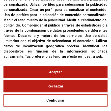
Política De Privacidad
personalizada
.
Utilizar perfiles para seleccionar la publicidad
personalizada
.
Crear un perfil para personalizar el contenido
.
Uso de perfiles para la selección de contenido personalizado
.
Medir el rendimiento de la publicidad
.
Medir el rendimiento del
OFICINAS
contenido
.
Comprender al público a través de estadísticas o a
C/ Coneixement 5, 08850
través de la combinación de datos procedentes de diferentes
Gavà (Barcelona)
fuentes
.
Desarrollo y mejora de los servicios
.
Uso de datos
limitados con el objetivo de seleccionar el contenido
.
Utilizar
datos de localización geográfica precisa
.
Identificar los
CONTACTO
dispositivos en función de la información solicitada
T. (+34) 93 638 38 60
activamente
.
Tus preferencias tendrán efecto en nuestra web.
Email:
corver@corver.es
www.corver.es
Aceptar
© Copyright 2019
Rechazar
Aviso Legal
Configurar
Política de Privacidad y Cookies