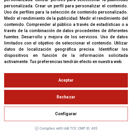
personalizada
.
Crear un perfil para personalizar el contenido
.
Uso de perfiles para la selección de contenido personalizado
.
Medir el rendimiento de la publicidad
.
Medir el rendimiento del
OFICINAS
contenido
.
Comprender al público a través de estadísticas o a
C/ Coneixement 5, 08850
través de la combinación de datos procedentes de diferentes
Gavà (Barcelona)
fuentes
.
Desarrollo y mejora de los servicios
.
Uso de datos
limitados con el objetivo de seleccionar el contenido
.
Utilizar
datos de localización geográfica precisa
.
Identificar los
CONTACTO
dispositivos en función de la información solicitada
T. (+34) 93 638 38 60
activamente
.
Tus preferencias tendrán efecto en nuestra web.
Email:
corver@corver.es
www.corver.es
Aceptar
© Copyright 2019
Rechazar
Aviso Legal
Configurar
Política de Privacidad y Cookies
Configurar
Complies with IAB TCF, CMP ID: 405