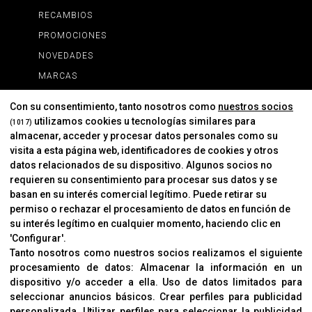
RECAMBIOS
PROMOCIONES
NOVEDADES
MARCAS
MARCAS
Con su consentimiento, tanto nosotros como
nuestros socios
utilizamos cookies u tecnologías similares para
(1017)
almacenar, acceder y procesar datos personales como su
INFORMACIÓN
visita a esta página web, identificadores de cookies y otros
Contacto
datos relacionados de su dispositivo. Algunos socios no
requieren su consentimiento para procesar sus datos y se
Cambios Y Devoluciones
basan en su interés comercial legítimo. Puede retirar su
permiso o rechazar el procesamiento de datos en función de
su interés legítimo en cualquier momento, haciendo clic en
CORVER
'Configurar'.
Aviso Legal
Tanto nosotros como nuestros socios realizamos el siguiente
procesamiento de datos:
Almacenar la información en un
Sobre Nosotros
dispositivo y/o acceder a ella
.
Uso de datos limitados para
Cookies
seleccionar anuncios básicos
.
Crear perfiles para publicidad
Política De Privacidad
personalizada
.
Utilizar perfiles para seleccionar la publicidad