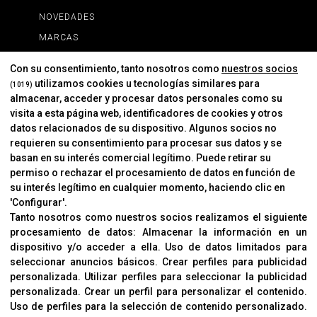
NOVEDADES
MARCAS
MARCAS
Con su consentimiento, tanto nosotros como
nuestros socios
utilizamos cookies u tecnologías similares para
(1019)
almacenar, acceder y procesar datos personales como su
INFORMACIÓN
visita a esta página web, identificadores de cookies y otros
Contacto
datos relacionados de su dispositivo. Algunos socios no
requieren su consentimiento para procesar sus datos y se
Cambios Y Devoluciones
basan en su interés comercial legítimo. Puede retirar su
permiso o rechazar el procesamiento de datos en función de
su interés legítimo en cualquier momento, haciendo clic en
CORVER
'Configurar'.
Aviso Legal
Tanto nosotros como nuestros socios realizamos el siguiente
procesamiento de datos:
Almacenar la información en un
Sobre Nosotros
dispositivo y/o acceder a ella
.
Uso de datos limitados para
Cookies
seleccionar anuncios básicos
.
Crear perfiles para publicidad
Política De Privacidad
personalizada
.
Utilizar perfiles para seleccionar la publicidad
personalizada
.
Crear un perfil para personalizar el contenido
.
Uso de perfiles para la selección de contenido personalizado
.