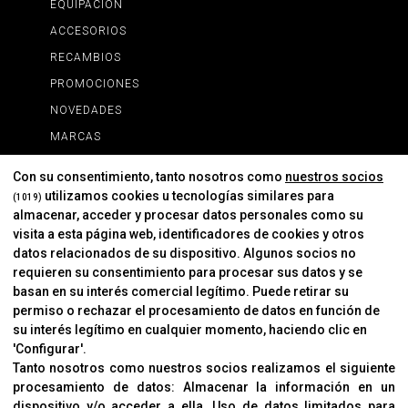
EQUIPACIÓN
ACCESORIOS
RECAMBIOS
PROMOCIONES
NOVEDADES
MARCAS
MARCAS
Con su consentimiento, tanto nosotros como
nuestros socios
utilizamos cookies u tecnologías similares para
(1019)
almacenar, acceder y procesar datos personales como su
INFORMACIÓN
visita a esta página web, identificadores de cookies y otros
Contacto
datos relacionados de su dispositivo. Algunos socios no
requieren su consentimiento para procesar sus datos y se
Cambios Y Devoluciones
basan en su interés comercial legítimo. Puede retirar su
permiso o rechazar el procesamiento de datos en función de
su interés legítimo en cualquier momento, haciendo clic en
CORVER
'Configurar'.
Aviso Legal
Tanto nosotros como nuestros socios realizamos el siguiente
procesamiento de datos:
Almacenar la información en un
Sobre Nosotros
dispositivo y/o acceder a ella
.
Uso de datos limitados para