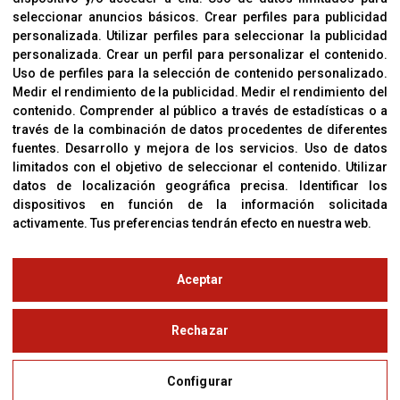
Cookies
seleccionar anuncios básicos
.
Crear perfiles para publicidad
Política De Privacidad
personalizada
.
Utilizar perfiles para seleccionar la publicidad
personalizada
.
Crear un perfil para personalizar el contenido
.
Uso de perfiles para la selección de contenido personalizado
.
Medir el rendimiento de la publicidad
.
Medir el rendimiento del
OFICINAS
contenido
.
Comprender al público a través de estadísticas o a
C/ Coneixement 5, 08850
través de la combinación de datos procedentes de diferentes
Gavà (Barcelona)
fuentes
.
Desarrollo y mejora de los servicios
.
Uso de datos
limitados con el objetivo de seleccionar el contenido
.
Utilizar
datos de localización geográfica precisa
.
Identificar los
CONTACTO
dispositivos en función de la información solicitada
T. (+34) 93 638 38 60
activamente
.
Tus preferencias tendrán efecto en nuestra web.
Email:
corver@corver.es
www.corver.es
Aceptar
© Copyright 2019
Rechazar
Aviso Legal
Configurar
Política de Privacidad y Cookies